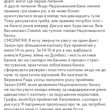
довго жити. Це перше питання.
А друге питання. Якщо Національний банк змінює
правила гри кожен рік, а як може бізнес
орієнтуватися, якщо в колоді там дванадцять тузів.
Тому рахуватися треба, але правила потрібні чіткі і
на багато років вперед. Дякую вам. Будь ласка, Яків
Васильович Смолій, заступник голови Національного
банку.
СМОЛІЙ Я.В. Я хочу звернути увагу на один факт.
Закон про збільшення капіталу був прийнятий у
липні 14-го року. За 14-15-й рік в нас відбулася
анексія Криму, війна на Донбасі, і якість активів
банків, які на сьогодні ми бачимо в процесі стрес-
тестування, практично зобов'язали банки
сформувати резерви і опустити капітали, якщо не до
нуля, то практично від'ємний. Ви пам'ятаєте,
Верховна Рада укінці минулого року прийняла
Закон 2449, яким дозволила Національному банку
не застосувати заходи впливу за недодержання рівня
адекватності капіталу і за порушення нормативів.
Графік, який був прийнятий, безумовно, сьогодні є
дискусії. Я підтримую пропозиції про те, що потрібно
врахувати одне із джерел, яке може бути