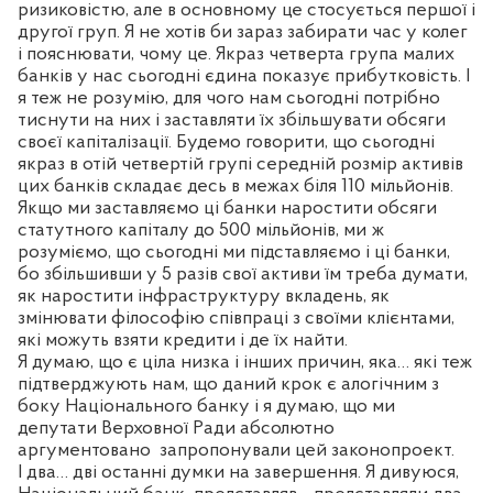
ризиковістю, але в основному це стосується першої і
другої груп. Я не хотів би зараз забирати час у колег
і пояснювати, чому це. Якраз четверта група малих
банків у нас сьогодні єдина показує прибутковість. І
я теж не розумію, для чого нам сьогодні потрібно
тиснути на них і заставляти їх збільшувати обсяги
своєї капіталізації. Будемо говорити, що сьогодні
якраз в отій четвертій групі середній розмір активів
цих банків складає десь в межах біля 110 мільйонів.
Якщо ми заставляємо ці банки наростити обсяги
статутного капіталу до 500 мільйонів, ми ж
розуміємо, що сьогодні ми підставляємо і ці банки,
бо збільшивши у 5 разів свої активи їм треба думати,
як наростити інфраструктуру вкладень, як
змінювати філософію співпраці з своїми клієнтами,
які можуть взяти кредити і де їх найти.
Я думаю, що є ціла низка і інших причин, яка… які теж
підтверджують нам, що даний крок є алогічним з
боку Національного банку і я думаю, що ми
депутати Верховної Ради абсолютно
аргументовано
запропонували цей законопроект.
І два… дві останні думки на завершення. Я дивуюся,