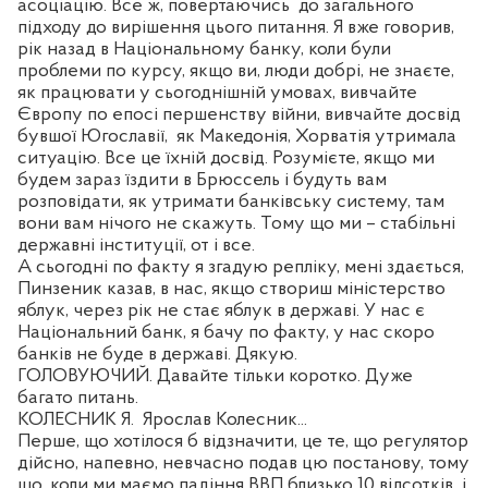
асоціацію. Все ж, повертаючись
до загального
підходу до вирішення цього питання. Я вже говорив,
рік назад в Національному банку, коли були
проблеми по курсу, якщо ви, люди добрі, не знаєте,
як працювати у сьогоднішній умовах, вивчайте
Європу по епосі першенству війни, вивчайте досвід
бувшої Югославії,
як Македонія, Хорватія утримала
ситуацію. Все це їхній досвід. Розумієте, якщо ми
будем зараз їздити в Брюссель і будуть вам
розповідати, як утримати банківську систему, там
вони вам нічого не скажуть. Тому що ми – стабільні
державні інституції, от і все.
А сьогодні по факту я згадую репліку, мені здається,
Пинзеник казав, в нас, якщо створиш міністерство
яблук, через рік не стає яблук в державі. У нас є
Національний банк, я бачу по факту, у нас скоро
банків не буде в державі. Дякую.
ГОЛОВУЮЧИЙ. Давайте тільки коротко. Дуже
багато питань.
КОЛЕСНИК Я.
Ярослав Колесник...
Перше, що хотілося б відзначити, це те, що регулятор
дійсно, напевно, невчасно подав цю постанову, тому
що, коли ми маємо падіння ВВП близько 10 відсотків
і