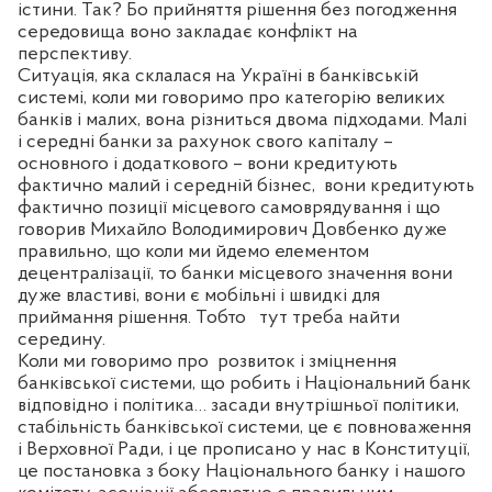
істини. Так? Бо прийняття рішення без погодження
середовища воно закладає конфлікт на
перспективу.
Ситуація, яка склалася на Україні в банківській
системі, коли ми говоримо про категорію великих
банків і малих, вона різниться двома підходами. Малі
і середні банки за рахунок свого капіталу –
основного і додаткового – вони кредитують
фактично малий і середній бізнес,
вони кредитують
фактично позиції місцевого самоврядування і що
говорив Михайло Володимирович Довбенко дуже
правильно, що коли ми йдемо елементом
децентралізації, то банки місцевого значення вони
дуже властиві, вони є мобільні і швидкі для
приймання рішення. Тобто
тут треба найти
середину.
Коли ми говоримо про
розвиток і зміцнення
банківської системи, що робить і Національний банк
відповідно і політика… засади внутрішньої політики,
стабільність банківської системи, це є повноваження
і Верховної Ради, і це прописано у нас в Конституції,
це постановка з боку Національного банку і нашого