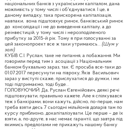
національних банків з українським капіталом, дана
можливість у тому числі і об'єднуватися. І це, в
даному випадку, така прискорена капіталізація,
навпаки,
вона підштовхує ринок, банківський ринок
до
консолідації і не до виведення капіталу, а до
реінвестицій, у тому числі і нерозподіленого
прибутку за 2015-й рік. Тому я при голосуванні за
цей законопроект все ж таки утримаюсь…
(Шум у
залі)
КУБІВ С.І. Руслан, таке не питання, а побажання. Ми
говорили перед тим з
асоціації з Національним
банком буквально зараз, так. Є просьба все-таки до
01.07.2017 пересунути на півроку, Яків
Васильович
зараз у виступі скаже, прислухатися до думки, і ми
тоді підтримаємо, тоді буде…
ГОЛОВУЮЧИЙ. Да, Руслан Євгенійович, деякі речі
підштовхувати, правильно кажете. Але я спілкувався
теж з банкірами, вони кажуть, дійсно, по-перше, нам
треба взяти десь 7 сьогодні мільйонів доларів там по
курсу приблизно, докапіталізувати. Це перше – де їх
взяти, а, по-друге, в нас немає гарантії, що завтра під
якимись предлогами не прикажуть нашому банку