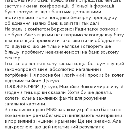
Національний банк
представляв… представляли два
заступники на
конференції.
З їхньої інформації
було зрозуміло, що з багатьма державними
інституціями
вони погодили ймовірну процедуру
об'єднання
малих банків, злиття і так далі.
На жаль, з комітетом Верховної Ради такої розмови
не було. Але якщо ми не створимо законодавчу базу
для того, щоб проводити таке
злиття чи об'єднання,
то
я думаю, що це тільки налякає і створить ще
більшу
проблему невизначеності на банківському
секторі.
І на
завершення я хочу
сказати, що
без сумніву цей
законопроект він є
абсолютно нагальний і
потрібний
і
я просив би
і логічний і просив би колег
підтримати його. Дякую.
ГОЛОВУЮЧИЙ. Дякую, Михайле Володимировичу. Я
згоден з тим, що ви сказали. Хотів би ще додати,
колеги, кілька важливих фактів для розуміння
загальної картини.
За класифікацією МВФ загалом українські банки по
показникам рентабельності виглядають найгіршими
в порівнянні з іншими
країнами. Це ми
знаємо. Але
підкреслюю, що цей негативний результат є