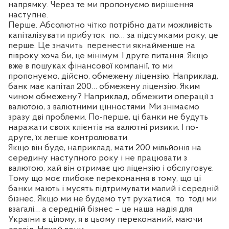
напрямку. Через те ми пропонуємо вирішення
наступне.
Перше. Абсолютно чітко потрібно дати можливість
капіталізувати прибуток
по… за підсумками року, це
перше. Це значить
перенести якнайменше на
півроку хоча би, це мінімум. І друге питання. Якщо
вже в пошуках фінансової компанії, то ми
пропонуємо, дійсно, обмежену ліцензію. Наприклад,
банк має капітал 200… обмежену ліцензію. Яким
чином обмежену? Наприклад, обмежити операції з
валютою, з валютними цінностями. Ми знімаємо
зразу дві проблеми. По-перше, ці банки не будуть
наражати своїх клієнтів на валютні ризики. І по-
друге, їх легше контролювати.
Якщо він буде, наприклад, мати 200 мільйонів на
середину наступного року і не працювати з
валютою, хай він отримає цю ліцензію і обслуговує.
Тому що моє глибоке переконання в тому, що ці
банки мають і мусять підтримувати малий і середній
бізнес. Якщо ми не будемо тут рухатися,
то
тоді ми
взагалі… а середній бізнес – це наша надія для
України в цілому, я в цьому переконаний, маючи