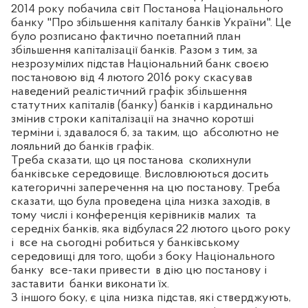
2014 року побачила світ Постанова Національного
банку "Про збільшення капіталу банків України". Це
було розписано фактично поетапний план
збільшення капіталізації банків. Разом з тим, за
незрозумілих підстав Національний банк своєю
постановою від 4 лютого 2016 року скасував
наведений реалістичний графік збільшення
статутних капіталів (банку) банків і кардинально
змінив строки капіталізації на значно коротші
терміни і, здавалося б, за таким, що
абсолютно не
лояльний до банків графік.
Треба сказати, що ця постанова
сколихнули
банківське середовище. Висловлюються досить
категоричні заперечення на цю постанову. Треба
сказати, що була проведена ціла низка заходів, в
тому числі і конференція керівників малих
та
середніх банків, яка відбулася 22 лютого цього року
і
все на сьогодні робиться у банківському
середовищі для того, щоби з боку Національного
банку
все-таки привести
в дію цю постанову і
заставити
банки виконати їх.
З іншого боку, є ціла низка підстав, які стверджують,