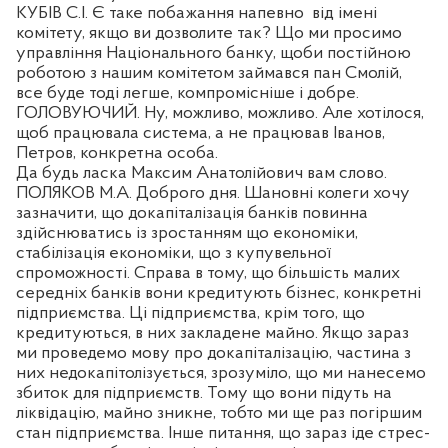
КУБІВ С.І. Є таке побажання напевно
від імені
комітету, якщо ви дозволите так? Що ми просимо
управління Національного банку, щоби постійною
роботою з нашим комітетом займався пан Смолій,
все буде тоді легше, компромісніше і добре.
ГОЛОВУЮЧИЙ. Ну, можливо, можливо. Але хотілося,
щоб працювала система, а не працював Іванов,
Петров, конкретна особа.
Да будь ласка Максим Анатолійович вам слово.
ПОЛЯКОВ М.А. Доброго дня. Шановні колеги хочу
зазначити, що докапіталізація банків повинна
здійснюватись із зростанням що економіки,
стабілізація економіки, що з купувельної
спроможності. Справа в тому, що більшість малих
середніх банків вони кредитують бізнес, конкретні
підприємства. Ці підприємства, крім того, що
кредитуються, в них закладене майно. Якщо зараз
ми проведемо мову про докапіталізацію, частина з
них недокапітолізується, зрозуміло, що ми нанесемо
збиток для підприємств. Тому що вони підуть на
ліквідацію, майно зникне, тобто ми ще раз погіршим
стан підприємства. Інше питання, що зараз іде стрес-