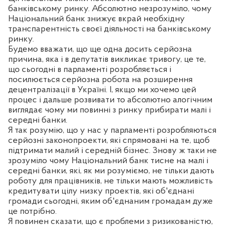
банківському ринку. Абсолютно незрозуміло, чому
Національний банк знижує вкрай необхідну
транспарентність своєї діяльності на банківському
ринку.
Будемо вважати, що ще одна досить серйозна
причина, яка і в депутатів викликає тривогу, це те,
що сьогодні в парламенті розробляється і
посилюється серйозна робота на розширення
децентралізації в Україні. І, якщо ми хочемо цей
процес і дальше розвивати то абсолютно алогічним
виглядає чому ми повинні з ринку прибирати малі і
середні банки.
Я так розумію, що у нас у парламенті розробляються
серйозні законопроекти, які спрямовані на те, щоб
підтримати малий і середній бізнес. Знову ж таки не
зрозуміло чому Національний банк тисне на малі і
середні банки, які, як ми розуміємо, не тільки дають
роботу для працівників, не тільки мають можливість
кредитувати цілу низку проектів, які об'єднані
громади сьогодні, яким об'єднаним громадам дуже
це потрібно.
Я повинен сказати, що є проблеми з ризикованістю,