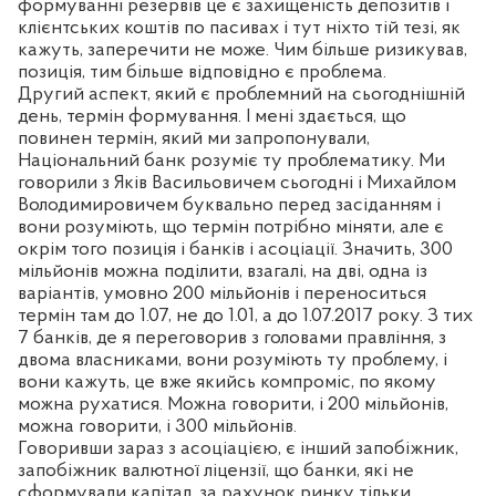
формуванні резервів це є захищеність депозитів і
клієнтських коштів по пасивах і тут ніхто тій тезі, як
кажуть, заперечити не може. Чим більше ризикував,
позиція, тим більше відповідно є проблема.
Другий аспект, який є проблемний на сьогоднішній
день, термін формування. І мені здається, що
повинен термін, який ми запропонували,
Національний банк розуміє ту проблематику. Ми
говорили з Яків Васильовичем сьогодні і Михайлом
Володимировичем буквально перед засіданням і
вони розуміють, що термін потрібно міняти, але є
окрім того позиція і банків і асоціації. Значить, 300
мільйонів можна поділити, взагалі, на дві, одна із
варіантів, умовно 200 мільйонів і переноситься
термін там до 1.07, не до 1.01, а до 1.07.2017 року. З тих
7 банків, де я переговорив з головами правління, з
двома власниками, вони розуміють ту проблему, і
вони кажуть, це вже якийсь компроміс, по якому
можна рухатися. Можна говорити, і 200 мільйонів,
можна говорити, і 300 мільйонів.
Говоривши зараз з асоціацією, є інший запобіжник,
запобіжник валютної ліцензії, що банки, які не
сформували капітал, за рахунок ринку тільки