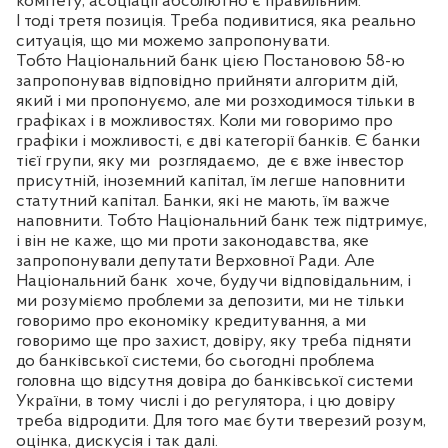
комітету, асоціації абсолютно є правильним.
І тоді третя позиція. Треба подивитися, яка реально
ситуація, що ми можемо запропонувати.
Тобто Національний банк цією Постановою 58-ю
запропонував відповідно прийняти алгоритм дій,
який і ми пропонуємо, але ми розходимося тільки в
графіках і в можливостях. Коли ми говоримо про
графіки і можливості, є дві категорії банків. Є банки
тієї групи, яку ми
розглядаємо,
де є вже інвестор
присутній, іноземний капітал, їм легше наповнити
статутний капітал. Банки, які не мають, їм важче
наповнити. Тобто Національний банк теж підтримує,
і він не каже, що ми проти законодавства, яке
запропонували депутати Верховної Ради. Але
Національний банк
хоче, будучи відповідальним, і
ми розуміємо проблеми за депозити, ми не тільки
говоримо про економіку кредитування, а ми
говоримо ще про захист, довіру, яку треба підняти
до банківської системи, бо сьогодні проблема
головна що відсутня довіра до банківської системи
України, в тому числі і до регулятора, і цю довіру
треба відродити. Для того має бути тверезий розум,
оцінка, дискусія і так далі.