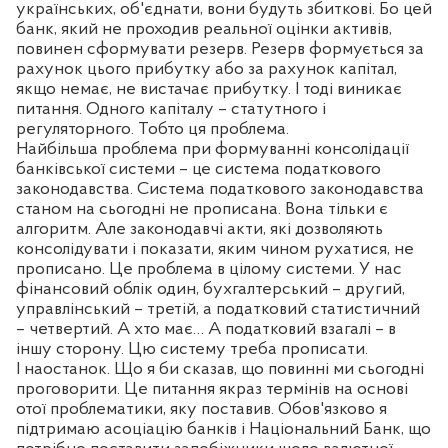
українських, об'єднати, вони будуть збиткові. Бо цей
банк, який не проходив реальної оцінки активів,
повинен сформувати резерв. Резерв формується за
рахунок цього прибутку або за рахунок капітал,
якщо немає, не вистачає прибутку. І тоді виникає
питання. Одного капіталу – статутного і
регуляторного. Тобто ця проблема.
Найбільша проблема при формуванні консолідації
банківської системи – це система податкового
законодавства. Система податкового законодавства
станом на сьогодні не прописана. Вона тільки є
алгоритм. Але законодавчі акти, які дозволяють
консолідувати і показати, яким чином рухатися, не
прописано. Це проблема в цілому системи. У нас
фінансовий облік один, бухгалтерський – другий,
управлінський – третій, а податковий статистичний
– четвертий. А хто має… А податковий взагалі – в
іншу сторону. Цю систему треба прописати.
І наостанок. Що я би сказав, що повинні ми сьогодні
проговорити. Це питання якраз термінів на основі
отої проблематики, яку поставив. Обов'язково я
підтримаю асоціацію банків і Національний Банк, що