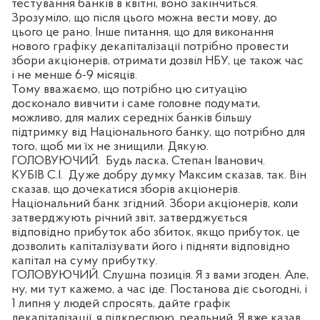
тестування банків в квітні, воно закінчиться.
Зрозуміло, що після цього можна вести мову, до
цього це рано. Інше питання, що для виконання
нового графіку декапіталізації потрібно провести
збори акціонерів, отримати дозвіл НБУ, це також час
і не менше 6-9 місяців.
Тому вважаємо, що потрібно цю ситуацію
досконало вивчити і саме головне подумати,
можливо, для малих середніх банків більшу
підтримку від Національного банку, що потрібно для
того, щоб ми їх не знищили. Дякую.
ГОЛОВУЮЧИЙ.
Будь ласка, Степан Іванович.
КУБІВ С.І.
Дуже добру думку Максим сказав, так. Він
сказав, що дочекатися зборів акціонерів.
Національний банк згідний. Збори акціонерів, коли
затверджують річний звіт, затверджується
відповідно прибуток або збиток, якщо прибуток, це
дозволить капіталізувати його і підняти відповідно
капітал на суму прибутку.
ГОЛОВУЮЧИЙ. Слушна позиція. Я з вами згоден. Але,
ну, ми тут кажемо, а час іде. Постанова діє сьогодні, і
1 липня у людей спросять, дайте графік
декапіталізації, я підкреслюю, реальний. Я вже казав,