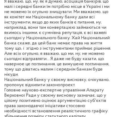
Я вважаю, що, ну, як я думаю, асоціація банкірів, що
малі і середні банки їм потрібно місце в Україні і ми
не можемо їх огульно знищувати. Ми вважаємо, що
як комітет ми Національному банку дали всі
інструменти, якщо до яких банків є питання, ну,
наприклад, вони там конвертацією займаються чи
якимось іншими, є сумнівна репутація, є всі важелі
сьогодні у Національного банку. Хай Національний
банка скаже, да цей банк немає права на життя
тому що, і
згідно з інструментами приймає рішення.
Але всіх огульно, я вважаю, що ми, ну, не можемо
сьогодні відправляти… Я даже не буду казати, що
наверное це поглинання, це вимушене поглинання,
тому що діватись малим і середнім банкам буде
нікуди.
Національний банку у своєму висновку, очікувано,
пропонує відхилити законопроект.
Головне науково-експертне управління Апарату
Верховної Ради у своєму висновку зазначає, що у
цілому позитивно оцінює аргументацію суб'єктів
права законодавчої ініціативи стосовно
необхідності встановлення реалістичного графіку
збільшення розміру статутного капіталу.