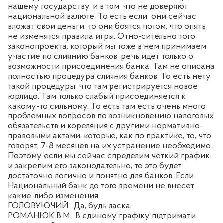
нашему государству, и в том, что не доверяют
национальной валюте. То есть если
они сейчас
вложат свои деньги, то они боятся потом, что опять
не изменятся правила игры. Отно-сительно того
законопроекта, который мы тоже в нем принимаем
участие по слиянию банков, речь идет только о
возможности присоединения банка. Там не описана
полностью процедура слияния банков. То есть нету
такой процедуры, что там регистрируется новое
юрлицо. Там только слабый присоединяется к
какому-то сильному. То есть там есть очень много
проблемных вопросов по возникновению налоговых
обязательств и кореляция с другими нормативно-
правовыми актами, которые, как по практике, то, что
говорят, 7-8 месяцев на их устранение необходимо.
Поэтому если мы сейчас определим четкий график
и закрепим его законодательно, то это будет
достаточно логично и понятно для банков. Если
Национальный банк до того времени не внесет
какие-либо изменения.
ГОЛОВУЮЧИЙ.
Да, будь ласка.
РОМАНЮК В.М.
В єдиному графіку підтримати