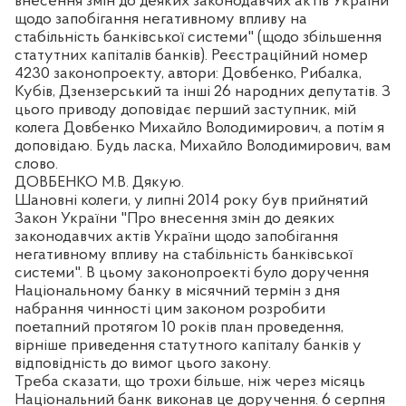
внесення змін до деяких законодавчих актів України
щодо запобігання негативному впливу на
стабільність банківської системи" (щодо збільшення
статутних капіталів банків). Реєстраційний номер
4230 законопроекту, автори: Довбенко, Рибалка,
Кубів, Дзензерський та інші 26 народних депутатів. З
цього приводу доповідає перший заступник, мій
колега Довбенко Михайло Володимирович, а потім я
доповідаю. Будь ласка, Михайло Володимирович, вам
слово.
ДОВБЕНКО М.В. Дякую.
Шановні колеги, у липні 2014 року був прийнятий
Закон України "Про внесення змін до деяких
законодавчих актів України щодо запобігання
негативному впливу на стабільність банківської
системи". В цьому законопроекті було доручення
Національному банку в місячний термін з дня
набрання чинності цим законом розробити
поетапний протягом 10 років план проведення,
вірніше приведення статутного капіталу банків у
відповідність до вимог цього закону.
Треба сказати, що трохи більше, ніж через місяць
Національний банк виконав це доручення. 6 серпня