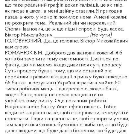
що таке реальний графік декапіталізації, це як твір,
як писав в школі, а мені двійку ставили. Я приходив
казав, а чого, у мене ж помилок нема. А мені казали:
не розкрита тема.
Реальний він чи нереальний,
Степан Іванович, це ж ще піди і спроси. Будь ласка,
Віктор Миколайович. ______________.
(Не чути)
ГОЛОВУЮЧИЙ.
Да, це головне. Віктор Миколайович,
вам слово.
РОМАНЮК В.М.
Доброго дня шановні колеги!
Я б
хотів би зачепити тему системності. Дивіться, по
факту, що ми маємо, якщо дивитися суть процесу.
Суть процесу була в тому, що ми останній рік
пережили в режимі ліквідації, з ринку було виведено
65 банків, в результаті Україна втратила майже 50
тисяч робочих місць. І, підкреслюю, жоден банк,
жоден банк, знову не почав працювати на
українському ринку. Оце показник роботи
Національного банку, його ефективність. Тобто
люди не націлені на те, щоб створювати, генерувати
і зростати. Люди націлені на те, щоб створити умови,
там закритися якоюсь бумажкою, вибачте, а що буде
далі з людьми, що буде далі з бізнесом, що буде далі