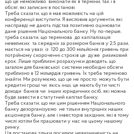
що це неможливо
виконати як в терміни, так і в
обсяг, які записані в постанові.
Треба сказати, що я мав можливість на цій
конференції виступити. Я висловив аргументи, які
насправді не дають підстав позитивно оцінювати
дане рішення Національного банку. Ну по-перше,
треба сказати, що термінова
до капіталізація
невеликих
та середніх за розміром банків у 2,5 рази,
мається на увазі
із
120 до 300 мільйонів гривень при
потрійному скороченні строків це
дуже
ризиковий
крок. Лише приблизні розрахунки доводять, що
загалом для банківської
системи необхідні обсяги
приблизно в 12 мільярдів гривень. Їх треба терміново
знайти. Ми розуміємо, що це не просто
можуть бути
кредитні гроші чи
якісь інші, це мають бути чисті
доходи
банків чи
інших юридичних осіб, які можна
буде завести в статутний капітал банку.
Треба сказати, що ми цим рішенням Національного
банку дезорганізуємо
не тільки внутрішніх наших
акціонерів банку, але і інвесторів західних, які в тому
числі хотіли би працювати у нас на цьому нашому
ринку.
Ця постанова тільки посилює невизначеність на