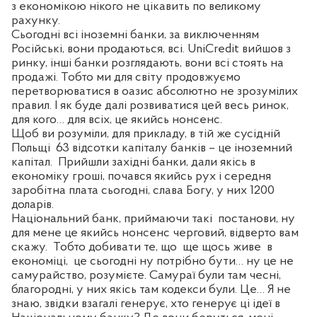
з економікою нікого не цікавить по великому
рахунку.
Сьогодні всі іноземні банки, за виключенням
Російські, вони продаються, всі.
UniCredit
вийшов з
ринку, інші банки розглядають, вони всі стоять на
продажі. Тобто ми для світу продовжуємо
перетворюватися в оазис абсолютно не зрозумілих
правил. І як буде далі розвиватися цей весь ринок,
для кого… для всіх, це якийсь нонсенс.
Щоб ви розуміли, для прикладу, в тій же сусідній
Польщі
63 відсотки капіталу банків – це іноземний
капітал.
Прийшли західні банки, дали якісь в
економіку гроші, почався якийсь рух і середня
заробітна плата сьогодні, слава Богу, у них 1200
доларів.
Національний банк, приймаючи такі
постанови, ну
для мене це якийсь нонсенс черговий, відверто вам
скажу.
Тобто добивати те, що
ще щось живе
в
економіці,
це сьогодні ну потрібно бути… ну це не
самурайство, розумієте. Самураї були там чесні,
благородні, у них якісь там кодекси були. Це… Я не
знаю, звідки взагалі генерує, хто генерує ці ідеї в