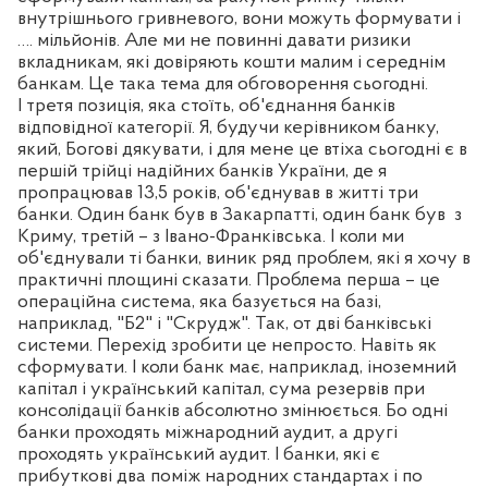
внутрішнього гривневого, вони можуть формувати і
…. мільйонів. Але ми не повинні давати ризики
вкладникам, які довіряють кошти малим і середнім
банкам. Це така тема для обговорення сьогодні.
І третя позиція, яка стоїть, об'єднання банків
відповідної категорії. Я, будучи керівником банку,
який, Богові дякувати, і для мене це втіха сьогодні є в
першій трійці надійних банків України, де я
пропрацював 13,5 років, об'єднував в житті три
банки. Один банк був в Закарпатті, один банк був
з
Криму, третій – з Івано-Франківська. І коли ми
об'єднували ті банки, виник ряд проблем, які я хочу в
практичні площині сказати. Проблема перша – це
операційна система, яка базується на базі,
наприклад, "Б2" і "Скрудж". Так, от дві банківські
системи. Перехід зробити це непросто. Навіть як
сформувати. І коли банк має, наприклад, іноземний
капітал і український капітал, сума резервів при
консолідації банків абсолютно змінюється. Бо одні
банки проходять міжнародний аудит, а другі
проходять український аудит. І банки, які є
прибуткові два поміж народних стандартах і по