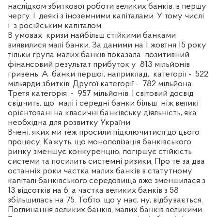
наслідком збиткової роботи великих банків, в першу
чергу. І
деякі з іноземними капіталами. У тому числі
і
з російським капіталом.
В умовах
кризи найбільш стійкими банками
виявилися малі банки. За даними на 1 жовтня 15 року
тільки група малих банків показала
позитивний
фінансовий результат прибуток у
813 мільйонів
гривень. А
банки першої, наприклад,
категорії -
522
мільярди збитків. Другої категорії -
782 мільйона.
Третя категорія
-
957 мільйонів. І світовий досвід
свідчить, що
малі і середні банки більш
ніж великі
орієнтовані на класичні банківську діяльність, яка
необхідна для розвитку України.
Вчені, яких ми теж просили підключитися до
цього
процесу. Кажуть, що монополізація банківського
ринку зменшує конкуренцію, погіршує стійкість
системи та посилить системні ризики. Про те за два
останніх роки частка малих банків в статутному
капіталі банківського середовища вже зменшилася з
13 відсотків на 6, а частка великих банків з 58
збільшилась на 75. Тобто, що у нас, ну, відбувається.
Поглинання великих банків, малих банків великими.