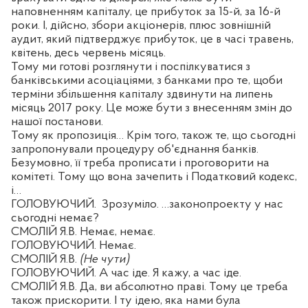
наповненням капіталу, це прибуток за 15-й, за 16-й
роки. І, дійсно, збори акціонерів, плюс зовнішній
аудит, який підтверджує прибуток, це в часі травень,
квітень, десь червень місяць.
Тому ми готові розглянути і поспілкуватися з
банківськими асоціаціями, з банками про те, щоби
терміни збільшення капіталу здвинути на липень
місяць 2017 року. Це може бути з внесенням змін до
нашої постанови.
Тому як пропозиція… Крім того, також те, що сьогодні
запропонували процедуру об'єднання банків.
Безумовно, її треба прописати і проговорити на
комітеті. Тому що вона зачепить і Податковий кодекс,
і…
ГОЛОВУЮЧИЙ.
Зрозуміло. …законопроекту у нас
сьогодні немає?
СМОЛІЙ Я.В. Немає, немає.
ГОЛОВУЮЧИЙ. Немає.
СМОЛІЙ Я.В.
(Не чути)
ГОЛОВУЮЧИЙ. А час іде. Я кажу, а час іде.
СМОЛІЙ Я.В. Да, ви абсолютно праві. Тому це треба
також прискорити. І ту ідею, яка нами була