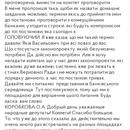
проговорена, винести на комітет проговорити.
В мене пропозиція така, щоби як назвати, домашнє
завдання, можливо, терміни якісь до прийняття змін
до постанови, проговорити з комерційними
банками, узгодити строки, які будуть компромісом
до тої постанови, яка сьогодні є.
ГОЛОВУЮЧИЙ. Я вже казав, що ми такий термін
давали, Яків Васильович, при всі повазі до вас.
Що стосується законопроекту, який, безумовно,
потрібен. Да, дійсно він потрібен. Але я хочу
нагадати колегам, що у нас деякі законопроекти, які
важливі, дуже важливі, системні, вже рік лежать в
стінах Верховної Ради і не можуть потрапити до
порядку денного, а час по постанові триває.
Давайте ми спитаємо
представників банківського
середовища. Тут поспілкуємося, тому що ми є
площадкою для вирішення цього питання. Будь
ласка, вам слово.
КОРОБКОВА О.А. Добрый день уважаемые
народные депутаты! Коллеги! Спасибо большое.
То, что уже до этого сказали, да, действительно мы
очень много раз встречались на разных площадках