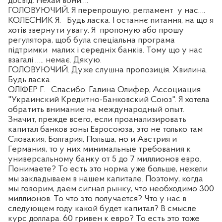
досвід. Нехай вони….
ГОЛОВУЮЧИЙ. Я перепрошую, регламент
у нас….
КОЛЕСНИК Я.
Будь ласка. І останнє питання, на що я
хотів звернути увагу. Я
пропоную або прошу
регулятора, щоб була спеціальна програма
підтримки
малих і середніх банків. Тому що у нас
взагалі ….. немає. Дякую.
ГОЛОВУЮЧИЙ. Дуже слушна пропозиція. Хвилина.
Будь ласка.
ОЛІФЕР Г.
Спасибо. Галина Олифер, Ассоциация
"Украинский Кредитно-Банковский Союз". Я хотела
обратить внимание на международный опыт.
Значит, прежде всего, если проанализировать
капитал банков зоны Евросоюза, это не только там
Словакия, Болгария, Польша, но и Австрия и
Германия, то у них минимальные требования к
универсальному банку от 5 до 7 миллионов евро.
Понимаете? То есть это норма уже больше, нежели
мы закладываем в нашем капитале. Поэтому, когда
мы говорим, даем сигнал рынку, что необходимо 300
миллионов. То что это получается? Что у нас в
следующем году какой будет капитал? В смысле
курс доллара. 60 гривен к евро? То есть это тоже