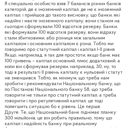
Я спеціально особисто взяв 7 балансів різних банків
категорій, де є іноземний капітал, де не є іноземний
капітал, і прийшов до такого висновку, що банки, які
надійні і маєте іноземного капіталу, вони станом на
сьогодні сформували 100 відсотків резерву. Банки,
які формували 100 відсотків резерву, вони відразу
стали збитковими, або різниця між загальним
капіталом і основним капіталом є різна. Тобто ми
говоримо про статутний капітал і капітал І-ІІ рівня.
Якщо, наприклад, я так для простоти, якщо банк має
100 гривень – капітал основний, плюс додатковий, а
коли він сформував резерви, наприклад, 30, ну, то
тоді в результаті ІІ рівень капіталу є нульовий і статут
не зменшився. Тобто, як мінімум, що треба нам
зробити і рекомендувати Національному банку, що
по Постанові Національного банку 58, що треба
говорити не тільки про статутний капітал, а треба
говорити і про регулятивний капітал, це тоді
полегшить ситуацію бо є рівень. Це перше.
Друге. Те, що Національний банк піднімає планку
300 мільйонів, це він робить правильно, тому що
капітал і надійність банку при реальному