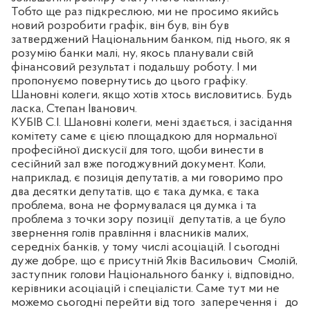
Тобто ще раз підкреслюю, ми не просимо якийсь
новий розробити графік, він був, він був
затверджений Національним банком, під нього, як я
розумію банки малі, ну, якось планували свій
фінансовий результат і подальшу роботу. І ми
пропонуємо повернутись до цього графіку.
Шановні колеги, якщо хотів хтось висловитись. Будь
ласка, Степан Іванович.
КУБІВ С.І. Шановні колеги, мені здається, і засідання
комітету саме є цією площадкою для нормальної
професійної дискусії для того, щоби винести в
сесійний зал вже погоджувний документ. Коли,
наприклад, є позиція депутатів, а ми говоримо про
два десятки депутатів, що є така думка, є така
проблема, вона не формувалася ця думка і та
проблема з точки зору позиції
депутатів, а це було
звернення голів правління і власників малих,
середніх банків, у тому числі асоціацій. І сьогодні
дуже добре, що є присутній Яків Васильович
Смолій,
заступник голови Національного банку і, відповідно,
керівники асоціацій і спеціалісти. Саме тут ми не
можемо сьогодні перейти від того
заперечення і
до