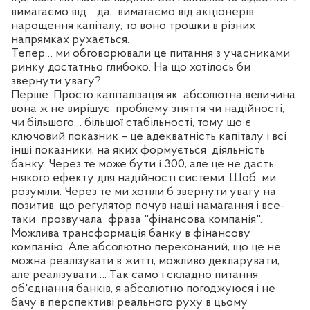
вимагаємо від… да,
вимагаємо від акціонерів
нарощення капіталу, то воно трошки в різних
напрямках рухається.
Тепер… ми обговорювали це питання з учасниками
ринку достатньо глибоко. На що хотілось би
звернути увагу?
Перше. Просто капіталізація як
абсолютна величина
вона ж не вирішує
проблему зняття чи надійності,
чи більшого… більшої стабільності, тому що є
ключовий показник – це адекватність капіталу і всі
інші показники, на яких формується
діяльність
банку. Через те може бути і 300, але це не дасть
ніякого ефекту для надійності системи. Щоб
ми
розуміли. Через те ми хотіли б звернути увагу на
позитив, що регулятор почув наші намагання і все-
таки
прозвучала
фраза "фінансова компанія".
Можлива трансформація банку в фінансову
компанію. Але абсолютно переконаний, що це не
можна реалізувати в житті, можливо декларувати,
але реалізувати…. Так само і складно питання
об'єднання банків, я абсолютно погоджуюся і не
бачу в перспективі реального руху в цьому