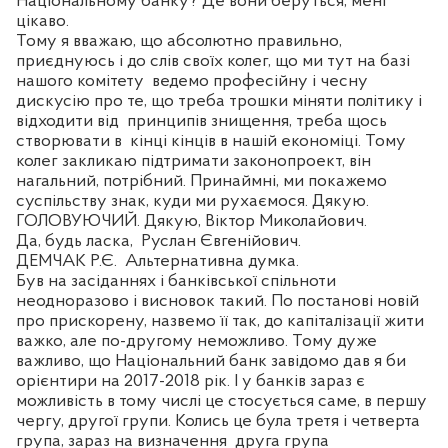
Національному банку? Де вони беруться, мені
цікаво.
Тому я вважаю, що абсолютно правильно,
приєднуюсь і до слів своїх колег, що ми тут на базі
нашого комітету
ведемо професійну і чесну
дискусію про те, що треба трошки міняти політику і
відходити від
принципів знищення, треба щось
створювати в
кінці кінців в нашій економіці. Тому
колег закликаю підтримати законопроект, він
нагальний, потрібний. Принаймні, ми покажемо
суспільству знак, куди ми рухаємося. Дякую.
ГОЛОВУЮЧИЙ. Дякую, Віктор Миколайович.
Да, будь ласка,
Руслан Євгенійович.
ДЕМЧАК Р.Є.
Альтернативна думка.
Був на засіданнях і банківської спільноти
неодноразово і висновок такий. По постанові новій
про прискорену, назвемо її так, до капіталізації жити
важко, але по-другому неможливо. Тому дуже
важливо, що Національний банк завідомо дав я би
орієнтири на 2017-2018 рік. І у банків зараз є
можливість в тому числі це стосується саме, в першу
чергу, другої групи. Колись це була третя і четверта
група, зараз на визначення
друга група