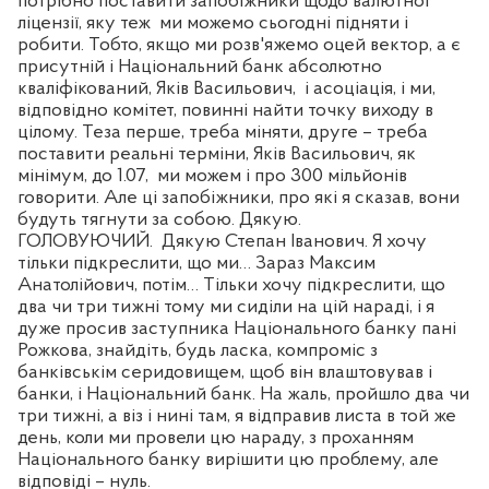
потрібно поставити запобіжники щодо валютної
ліцензії, яку теж
ми можемо сьогодні підняти і
робити. Тобто, якщо ми розв'яжемо оцей вектор, а є
присутній і Національний банк абсолютно
кваліфікований, Яків Васильович,
і асоціація, і ми,
відповідно комітет, повинні найти точку виходу в
цілому. Теза перше, треба міняти, друге – треба
поставити реальні терміни, Яків Васильович, як
мінімум, до 1.07,
ми можем і про 300 мільйонів
говорити. Але ці запобіжники, про які я сказав, вони
будуть тягнути за собою. Дякую.
ГОЛОВУЮЧИЙ.
Дякую Степан Іванович. Я хочу
тільки підкреслити, що ми… Зараз Максим
Анатолійович, потім… Тільки хочу підкреслити, що
два чи три тижні тому ми сиділи на цій нараді, і я
дуже просив заступника Національного банку пані
Рожкова, знайдіть, будь ласка, компроміс з
банківськім серидовищем, щоб він влаштовував і
банки, і Національний банк. На жаль, пройшло два чи
три тижні, а віз і нині там, я відправив листа в той же
день, коли ми провели цю нараду, з проханням
Національного банку вирішити цю проблему, але
відповіді – нуль.