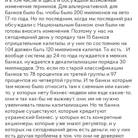
и в том числе и здесь и обсуждали возможные
изменения терминов. Для альтернативной, для
банков было бы, чтобы было 200 миллионов на лето
17-го года. Но по последним, когда мы последний раз
обсуждали с Национальным банком, они были не
готовы вносить изменения. Поэтому у нас на
сегодняшний день у порядку там 15 банков
отрицательные капиталы, и у них по состоянию на
1.04 должен быть 120 миллионов капитал. То есть… И
вообще система до 24-го года нуждается в мелких
банках, нуждается в декапитализации порядка 30
миллиардов. Это, если по старой классификации
банков то 78 процентов из третей группы и 97
процентов из четвертой группы. И те банки, которые
там можно было относить там к схемным или какие-
то, у которых нету бизнес-модели или еще какие-то,
они и так как-бы не выживут, они, им не нужно
увеличивать планы капитализации. Но те банки,
которые существуют, которые кредитуют
украинский бизнес, у которых есть конкретные
акционеры, которые уже знают регулятор, и у
которых на сегодняшний день есть деньги, но у них
есть другая проблема в том, что они не доверяют