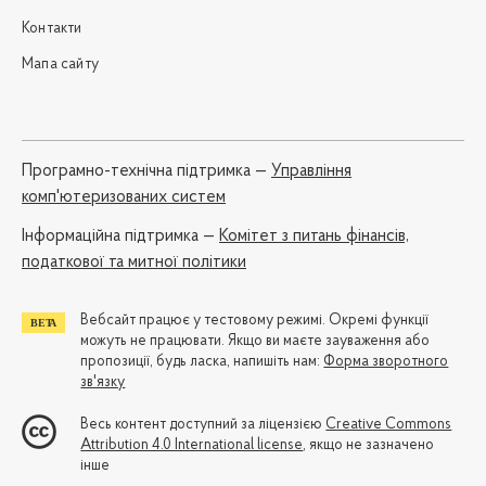
Контакти
Мапа сайту
Програмно-технічна підтримка —
Управління
комп'ютеризованих систем
Iнформаційна підтримка —
Комітет з питань фінансів,
податкової та митної політики
Вебсайт працює у тестовому режимі. Окремі функції
можуть не працювати. Якщо ви маєте зауваження або
пропозиції, будь ласка, напишіть нам:
Форма зворотного
зв'язку
Весь контент доступний за ліцензією
Creative Commons
Attribution 4.0 International license
, якщо не зазначено
інше