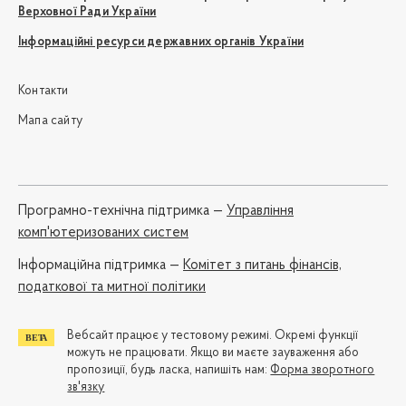
Верховної Ради України
Інформаційні ресурси державних органів України
Контакти
Мапа сайту
Програмно-технічна підтримка —
Управління
комп'ютеризованих систем
Iнформаційна підтримка —
Комітет з питань фінансів,
податкової та митної політики
Вебсайт працює у тестовому режимі. Окремі функції
можуть не працювати. Якщо ви маєте зауваження або
пропозиції, будь ласка, напишіть нам:
Форма зворотного
зв'язку