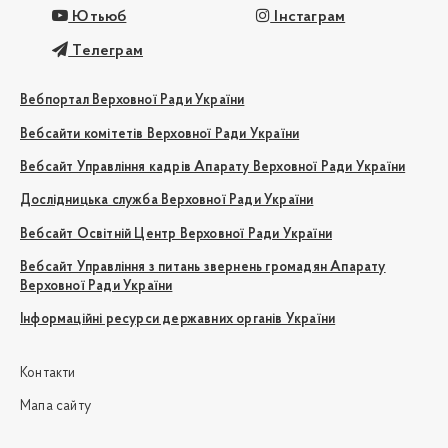
Ютьюб
Інстаграм
Телеграм
Вебпортал Верховної Ради України
Вебсайти комітетів Верховної Ради України
Вебсайт Управління кадрів Апарату Верховної Ради України
Дослідницька служба Верховної Ради України
Вебсайт Освітній Центр Верховної Ради України
Вебсайт Управління з питань звернень громадян Апарату
Верховної Ради України
Інформаційні ресурси державних органів України
Контакти
Мапа сайту