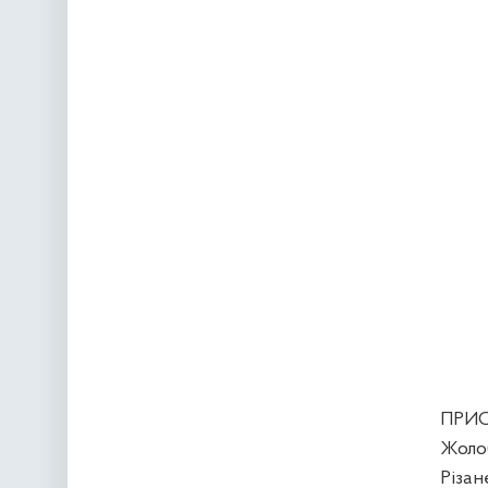
ПРИС
Жоло
Р
ізан