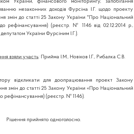
нком
України
,
фінансового
моніторингу
,
запобігання
иванню
незаконних
доходів
Фурсіна
І.Г.
щодо
п
роекту
ння
змін
до
статті
25 Закону
України
"Про
Національний
до
рефінансування
)
(реєстр. № 1146
від
02.12.2014
р.,
депутатом
України
Фурсіним
І.
Г.).
ння
взяли участь
:
Прийма
І.М.,
Нов
іков
І.Г.,
Рибалка
С.В.
тору
відкликати
для
доопрацювання
проект
Закону
ння
змі
н
до
статті
25
Закону
України
«Про
Національний
о
рефінансування
) (
реєстр
. № 1146).
Р
ішення
прийнято
одноголосно.