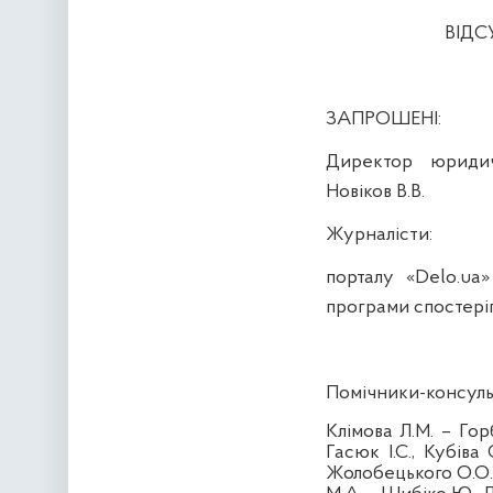
ВІДС
ЗАПРОШЕНІ:
Директор юридич
Новіков В.В.
Журналісти
:
порталу «
Delo
.
ua
програми
спостеріг
Помічники-консуль
Клімова Л.М. –
Гор
Гасюк
І.С.,
Кубіва
С
Жолобецького
О.О.