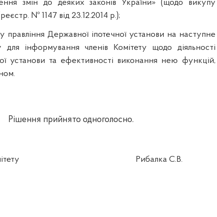
ення
змін
до
деяких
законів
України
» (
щодо
викупу
(
реєстр
. № 1147
в
ід
23.12.2014 р.
);
ву
правління
Д
ержавної
іпотечної
установи на
наступне
у
для
інформування
членів
Комітету
щодо
діяльності
ої
установи та
ефективності
виконання
нею
функцій
,
ном.
Рішення прийнято одноголосно.
ітету
Рибалка
С.В.