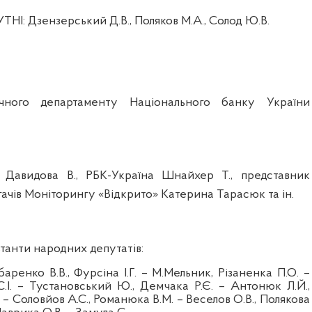
УТНІ:
Дзензерський
Д.В.,
Поляков М.А., Солод Ю.В.
ного департаменту Національного банку України
»
Давидова
В.,
РБК-Україна
Шнайхер
Т.,
представник
ачів
Моніторингу
«
Відкрито
» Катерина Тарасюк та
ін
.
танти
народних
депутаті
в
:
баренко
В.В.,
Фурсіна
І.Г. – М.Мельник,
Різаненка
П.О. –
.І. –
Тустановський
Ю.,
Демчака
Р.Є. – Антонюк Л.Й.,
 – Соловйов А.С., Романюка В.М. –
Веселов
О.В., Полякова