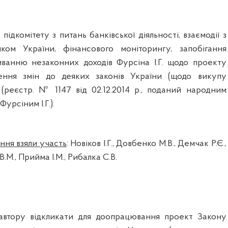
и
п
ідкомітету
з
питань
банківської
діяльності
,
взаємодії
з
нком
України
,
фінансового
моніторингу
,
запобігання
иванню
незаконних
доходів
Фурсіна
І.Г.
щодо
проекту
ення
змін
до
деяких
законів
України
(
щодо
викупу
)
(реєстр. № 1147
від
02.12.2014
р., поданий
народним
Фурсіним
І.
Г.).
ання
взяли участь
:
Новіков
І.
Г.,
Довбенко
М.В.,
Демчак
Р.Є.,
 В.М
.,
Прийма
І.М.,
Рибалка
С.В.
втору
відкликати
для
доопрацювання
проект Закону