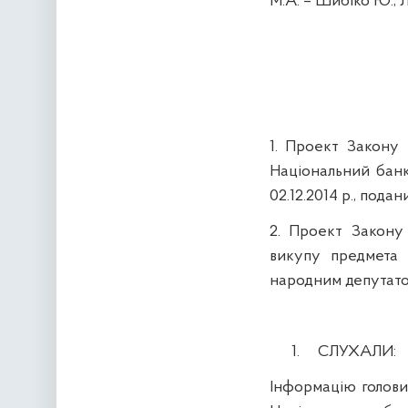
М.А. –
Шибіко
Ю., Л
1.
Проект Закону
Національний
бан
02.12.2014
р., пода
2.
Проект Закону
викупу
предмет
народним
депутат
1.
СЛУХАЛИ:
Інформацію
голов