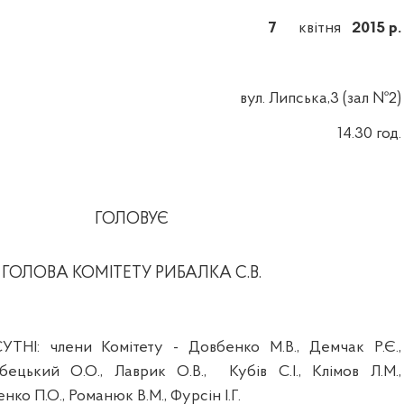
7
квітня
2015 р.
вул
. Липська,3 (зал №2)
14.30 год.
ГОЛОВУЄ
ГОЛОВА КОМІТЕТУ РИБАЛКА С.В.
УТНІ:
члени
Комітету
-
Довбенко
М.В.,
Демчак
Р.Є.,
бецький
О.О.,
Лаврик
О.В.,
Кубів
С.І.,
Клімов
Л.М.,
енко
П.О., Романюк В.М.,
Фурсін
І.Г.