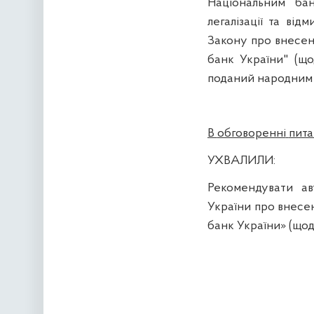
Національним
ба
легалізації
та
відм
Закону про
внесе
банк
України
" (
що
поданий
народним
В
обговоренні
пита
УХВАЛИЛИ:
Рекомендувати
ав
України
про
внесе
банк
України
» (
щод