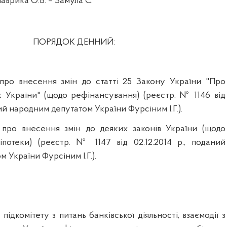
аврика О.В. –
Замула
С.
ПОРЯДОК ДЕННИЙ:
 про
внесення
змі
н
до
статті
25
Закону
України
"Про
к
України
" (
щодо
рефінансування
)
(реєстр. № 1146
від
ний
народним
депутатом
України
Фурсіним
І.Г.).
 про
внесення
змі
н
до
деяких
закон
ів
України
(
щодо
а
іпотеки
)
(реєстр. № 1147
від
02.12.2014
р., поданий
ом
України
Фурсіним
І.Г.).
и
п
ідкомітету
з
питань
банківської
діяльності
,
взаємодії
з