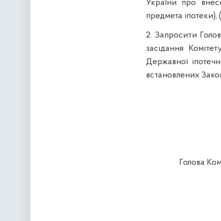
України
про
внес
предмета
іпотеки
), 
2.
Запросити
Голо
засідання
Комітет
Державної
іпотечн
встановлених
Зако
Голова
Ком