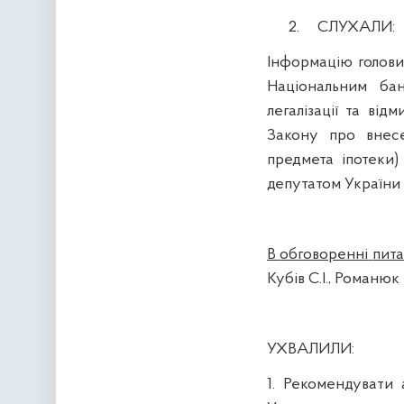
2.
СЛУХАЛИ:
Інформацію
голов
Національним
ба
легалізації
та
відм
Закону про
внес
предмета
іпотеки
депутатом
України
В
обговоренні
пит
Кубів
С.І., Романюк
УХВАЛИЛИ:
1.
Рекомендувати
а