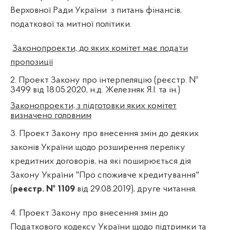
Верховної Ради України
з питань фінансів,
податкової та митної політики.
Законопроекти, до яких комітет має подати
пропозиції
2.
Проект Закону про інтерпеляцію (
реєстр. №
3499
від 18.05.2020, н.д. Железняк Я.І. та ін.)
Законопроекти, з підготовки яких комітет
визначено головним
3.
Проект Закону про внесення змін до деяких
законів України щодо розширення переліку
кредитних договорів, на які поширюється дія
Закону України "Про споживче кредитування"
(
реєстр. № 1109
від 29.08.2019), друге читання.
4.
Проект Закону про внесення змін до
Податкового кодексу України щодо підтримки та