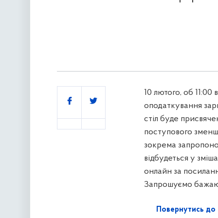
10 лютого, об 11:00
Поділитись
оподаткування зарп
стіл буде присвяче
поступового зменш
зокрема запропоно
відбудеться у зміш
онлайн за посилан
Запрошуємо бажаю
Повернутись до 