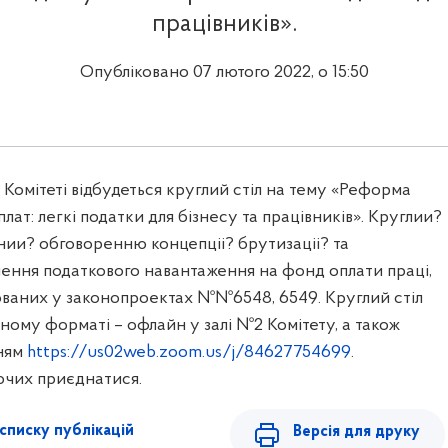
працівників».
Опубліковано 07 лютого 2022, о 15:50
 в Комітеті відбудеться круглий стіл на тему «Реформа
лат: легкі податки для бізнесу та працівників». Круглии?
нии? обговоренню концепціі? брутизаціі? та
ення податкового навантаження на фонд оплати праці,
ваних у законопроектах №№6548, 6549. Круглий стіл
аному форматі – офлайн у залі №2 Комітету, а також
ням
https://us02web.zoom.us/j/84627754699
.
чих приєднатися.
списку публікацій
Версія для друку