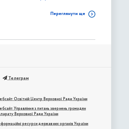
Переглянути ще
Телеграм
ебсайт Освітній Центр Верховної Ради України
ебсайт Управління з питань звернень громадян
парату Верховної Ради України
нформаційні ресурси державних органів України