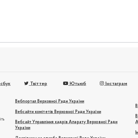
сбук
Твіттер
Ютьюб
Інстаграм
Вебпортал Верховної Ради України
В
Вебсайти комітетів Верховної Ради України
В
іть
Вебсайт Управління кадрів Апарату Верховної Ради
А
України
І
e