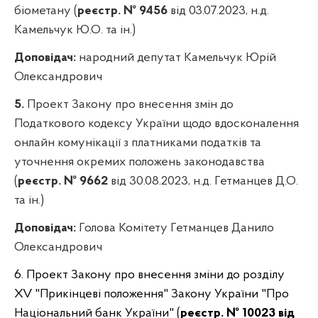
біометану (
реєстр. № 9456
від 03.07.2023, н.д.
Камельчук Ю.О. та ін.)
Доповідач:
народний депутат Камельчук Юрій
Олександрович
5.
Проект Закону про внесення змін до
Податкового кодексу України щодо вдосконалення
онлайн комунікації з платниками податків та
уточнення окремих положень законодавства
(
реєстр. № 9662
від 30.08.2023, н.д. Гетманцев Д.О.
та ін.)
Доповідач:
Голова Комітету Гетманцев Данило
Олександрович
6.
Проект Закону про внесення зміни до розділу
XV "Прикінцеві положення" Закону України "Про
Національний банк України" (
реєстр. № 10023 від