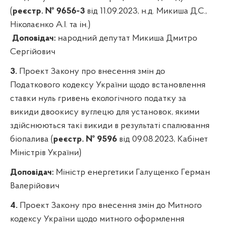
(
реєстр. № 9656-3
від 11.09.2023, н.д. Микиша Д.С.,
Ніколаєнко А.І. та ін.)
Доповідач:
народний депутат Микиша Дмитро
Сергійович
3.
Проект Закону про внесення змін до
Податкового кодексу України щодо встановлення
ставки нуль гривень екологічного податку за
викиди двоокису вуглецю для установок, якими
здійснюються такі викиди в результаті спалювання
біопалива (
реєстр. № 9596
від 09.08.2023, Кабінет
Міністрів України)
Доповідач:
Міністр енергетики Галущенко Герман
Валерійович
4.
Проект Закону про внесення змін до Митного
кодексу України щодо митного оформлення