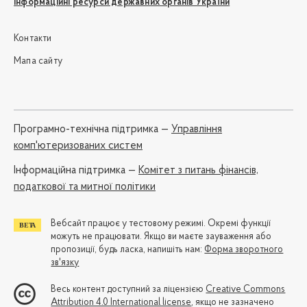
Інформаційні ресурси державних органів України
Контакти
Мапа сайту
Програмно-технічна підтримка —
Управління
комп'ютеризованих систем
Iнформаційна підтримка —
Комітет з питань фінансів,
податкової та митної політики
Вебсайт працює у тестовому режимі. Окремі функції
можуть не працювати. Якщо ви маєте зауваження або
пропозиції, будь ласка, напишіть нам:
Форма зворотного
зв'язку
Весь контент доступний за ліцензією
Creative Commons
Attribution 4.0 International license
, якщо не зазначено