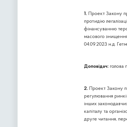
1.
Проект Закону пр
протидію легалізац
фінансуванню тер
масового знищення
04.09.2023 н.д.
Гетм
Доповідач:
голова 
2.
Проект Закону п
регулювання ринків
інших законодавчих
капіталу та органі
друге читання, пер