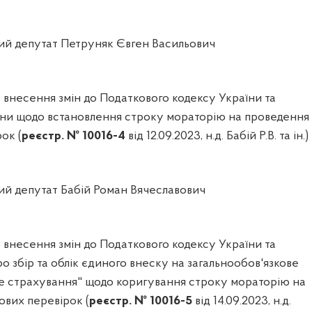
й депутат Петруняк Євген Васильович
внесення змін до Податкового кодексу України та
аїни щодо встановлення строку мораторію на проведення
ок (
реєстр. № 10016-4
від 12.09.2023, н.д. Бабій Р.В. та ін.)
й депутат Бабій Роман Вячеславович
внесення змін до Податкового кодексу України та
о збір та облік єдиного внеску на загальнообов'язкове
е страхування" щодо коригування строку мораторію на
ових перевірок (
реєстр. № 10016-5
від 14.09.2023, н.д.