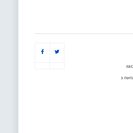
Поділитись
за
з пит