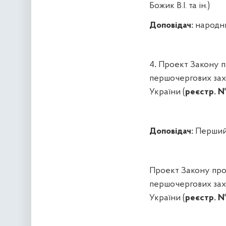
Божик В.І. та ін.)
Доповідач:
народни
4
.
Проект Закону п
першочергових зах
України (
реєстр. №
Доповідач:
Перший 
Проект Закону про 
першочергових зах
України (
реєстр. №