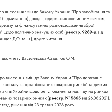
о внесення змін до Закону України "Про запобігання та
ії (відмиванню) доходів, одержаних злочинним шляхом,
оризму та фінансуванню розповсюдження зброї
" щодо політично значущих осіб (
реєстр. 9269-д
від
анцев Д.О. та ін.), друге читання.
підкомітету Василевська-Смаглюк О.М.
ро внесення змін до Закону України "Про державне
 капіталу та організованих товарних ринків" та деяких
 актів України щодо регулювання та нагляду на ринках
зованих товарних ринках (
реєстр. № 5865
від 26.08.2021),
егляд рішення від 23 травня 2023 року.