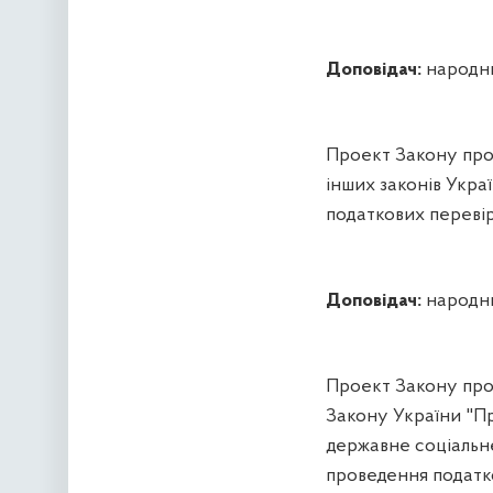
Доповідач:
народни
Проект Закону про 
інших законів Укр
податкових перевір
Доповідач:
народни
Проект Закону про 
Закону України "Пр
державне соціальн
проведення податк