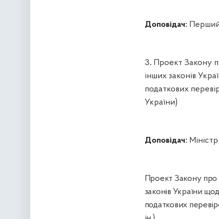
Доповідач:
Перший 
3
.
Проект Закону пр
інших законів Укр
податкових перевір
України)
Доповідач:
Міністр
Проект Закону про 
законів України що
податкових перевір
ін.)