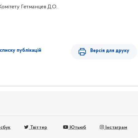
Комітету Гетманцев Д.О.
списку публікацій
Версія для друку
сбук
Твіттер
Ютьюб
Інстаграм