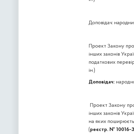
Доповідач:
народний
Проект Закону про 
інших законів Укр
податкових перевір
ін.)
Доповідач:
народни
Проект Закону про
інших законів Укра
на яких поширюєть
(
реєстр. № 10016-