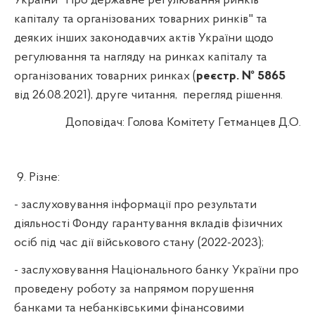
України "Про державне регулювання ринків
капіталу та організованих товарних ринків" та
деяких інших законодавчих актів України щодо
регулювання та нагляду на ринках капіталу та
організованих товарних ринках (
реєстр. № 5865
від 26.08.2021), друге читання,
перегляд рішення.
Доповідач:
Голова Комітету Гетманцев Д.О.
9. Різне:
- заслуховування інформації про результати
діяльності Фонду гарантування вкладів фізичних
осіб під час дії військового стану (2022-2023);
- заслуховування Національного банку України про
проведену роботу за напрямом порушення
банками та небанківськими фінансовими