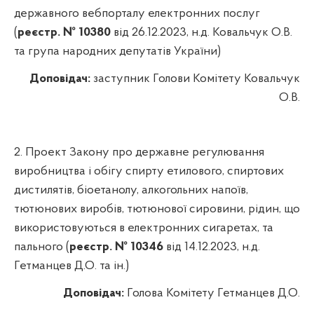
державного вебпорталу електронних послуг
(
реєстр. № 10380
від 26.12.2023, н.д. Ковальчук О.В.
та група народних депутатів України)
Доповідач:
заступник Голови Комітету
Ковальчук
О.В.
2.
Проект Закону про державне регулювання
виробництва і обігу спирту етилового, спиртових
дистилятів, біоетанолу, алкогольних напоїв,
тютюнових виробів, тютюнової сировини, рідин, що
використовуються в електронних сигаретах, та
пального (
реєстр. № 10346
від 14.12.2023,
н.д.
Гетманцев Д.О. та ін.)
Доповідач:
Голова Комітету Гетманцев Д.О.