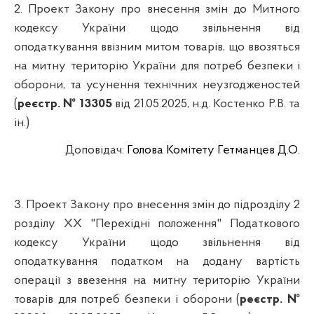
2.
Проект Закону про внесення змін до Митного
кодексу України щодо звільнення від
оподаткування ввізним митом товарів, що ввозяться
на митну територію України для потреб безпеки і
оборони, та усунення технічних неузгодженостей
(
реєстр. № 13305
від 21.05.2025, н.д. Костенко Р.В. та
ін.)
Доповідач
:
Голова Комітету Гетманцев Д.О.
3.
Проект Закону про внесення змін до підрозділу 2
розділу ХХ "Перехідні положення" Податкового
кодексу України щодо звільнення від
оподаткування податком на додану вартість
операції з ввезення на митну територію України
товарів для потреб безпеки і оборони (
реєстр. №