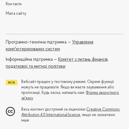
Контакти
Мапа сайту
Програмно-технічна підтримка —
Управління
комп'ютеризованих систем
Iнформаційна підтримка —
Комітет з питань фінансів,
податкової та митної політики
Вебсайт працює у тестовому режимі. Окремі функції
можуть не працювати. Якщо ви маєте зауваження або
пропозиції, будь ласка, напишіть нам:
Форма зворотного
зв'язку
Весь контент доступний за ліцензією
Creative Commons
Attribution 4.0 International license
, якщо не зазначено
інше