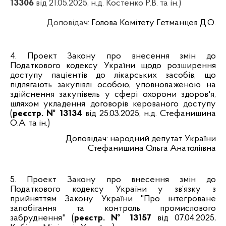
13306
від 21.05.2025, н.д. Костенко Р.В. та ін.)
Доповідач
:
Голова Комітету Гетманцев Д.О.
4.
Проект Закону про внесення змін до
Податкового кодексу України щодо розширення
доступу пацієнтів до лікарських засобів, що
підлягають закупівлі особою, уповноваженою на
здійснення закупівель у сфері охорони здоров'я,
шляхом укладення договорів керованого доступу
(
реєстр. № 13134
від 25.03.2025, н.д. Стефанишина
О.А. та ін.)
Доповідач
: народний депутат України
Стефанишина Ольга Анатоліївна
5.
Проект Закону про внесення змін до
Податкового кодексу України у зв’язку з
прийняттям Закону України "Про інтегроване
запобігання та контроль промислового
забруднення" (
реєстр. № 13157
від 07.04.2025,