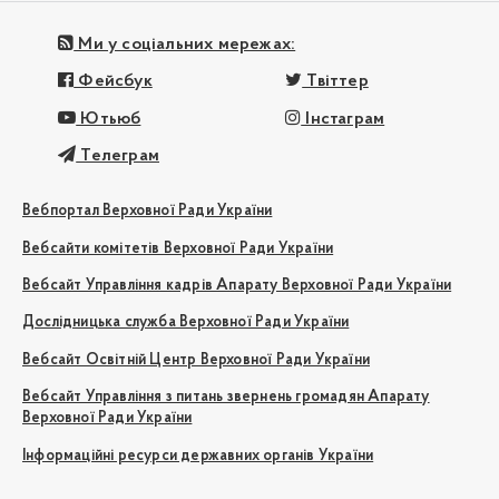
Ми у соціальних мережах:
Фейсбук
Твіттер
Ютьюб
Інстаграм
Телеграм
Вебпортал Верховної Ради України
Вебсайти комітетів Верховної Ради України
Вебсайт Управління кадрів Апарату Верховної Ради України
Дослідницька служба Верховної Ради України
Вебсайт Освітній Центр Верховної Ради України
Вебсайт Управління з питань звернень громадян Апарату
Верховної Ради України
Інформаційні ресурси державних органів України