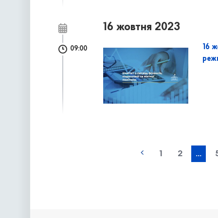
16 жовтня 2023
16 ж
09:00
реж
наступна »
1
2
...