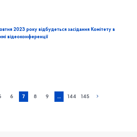
овтня 2023 року відбудеться засідання Комітету в
имі відеоконференції
« попередня
5
6
7
8
9
...
144
145