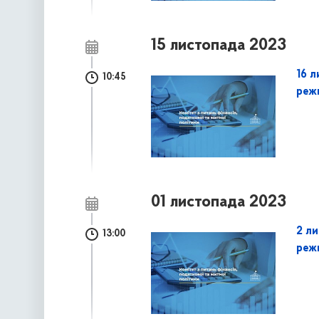
15 листопада 2023
16 л
10:45
реж
01 листопада 2023
2 л
13:00
реж