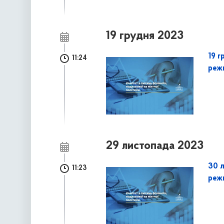
19 грудня 2023
19 г
11:24
реж
29 листопада 2023
30 
11:23
реж