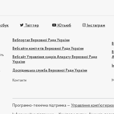
сбук
Твіттер
Ютьюб
Інстаграм
Вебпортал Верховної Ради України
В
Вебсайти комітетів Верховної Ради України
В
іть
Вебсайт Управління кадрів Апарату Верховної Ради
А
України
І
e
Дослідницька служба Верховної Ради України
Контакти
М
Програмно-технічна підтримка —
Управління комп'ютериз