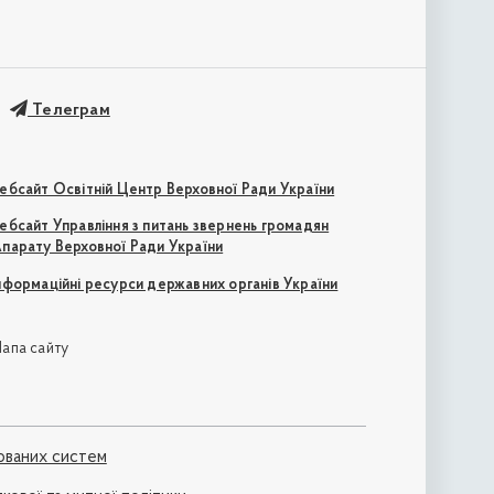
Телеграм
ебсайт Освітній Центр Верховної Ради України
ебсайт Управління з питань звернень громадян
парату Верховної Ради України
нформаційні ресурси державних органів України
апа сайту
ованих систем