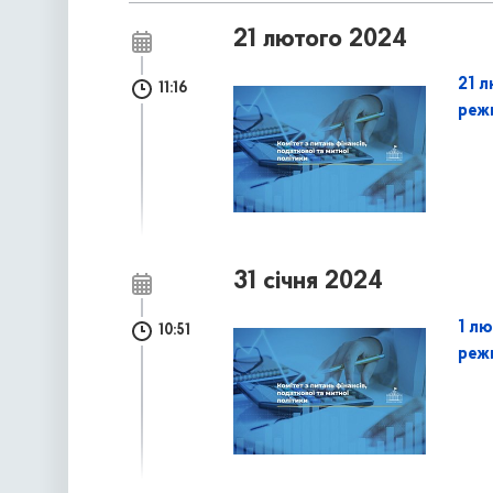
21 лютого 2024
21 л
11:16
реж
31 січня 2024
1 лю
10:51
реж