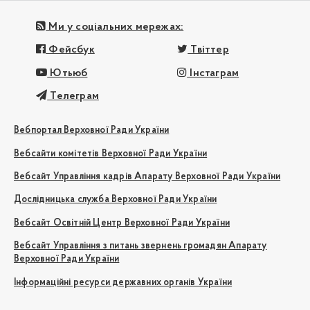
Ми у соціальних мережах:
Фейсбук
Твіттер
Ютьюб
Інстаграм
Телеграм
Вебпортал Верховної Ради України
Вебсайти комітетів Верховної Ради України
Вебсайт Управління кадрів Апарату Верховної Ради України
Дослідницька служба Верховної Ради України
Вебсайт Освітній Центр Верховної Ради України
Вебсайт Управління з питань звернень громадян Апарату
Верховної Ради України
Інформаційні ресурси державних органів України