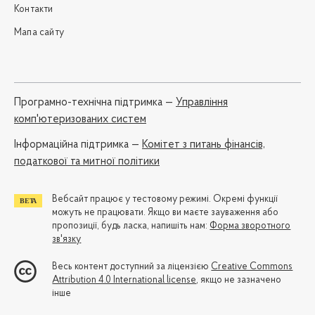
Контакти
Мапа сайту
Програмно-технічна підтримка —
Управління
комп'ютеризованих систем
Iнформаційна підтримка —
Комітет з питань фінансів,
податкової та митної політики
Вебсайт працює у тестовому режимі. Окремі функції
можуть не працювати. Якщо ви маєте зауваження або
пропозиції, будь ласка, напишіть нам:
Форма зворотного
зв'язку
Весь контент доступний за ліцензією
Creative Commons
Attribution 4.0 International license
, якщо не зазначено
інше