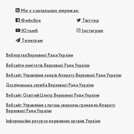
Ми у соціальних мережах:
Фейсбук
Твіттер
Ютьюб
Інстаграм
Телеграм
Вебпортал Верховної Ради України
Вебсайти комітетів Верховної Ради України
Вебсайт Управління кадрів Апарату Верховної Ради України
Дослідницька служба Верховної Ради України
Вебсайт Освітній Центр Верховної Ради України
Вебсайт Управління з питань звернень громадян Апарату
Верховної Ради України
Інформаційні ресурси державних органів України