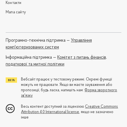
Контакти
Мапа сайту
Програмно-технічна підтримка —
Управління
комп'ютеризованих систем
Iнформаційна підтримка —
Комітет з питань фінансів,
податкової та митної політики
Вебсайт працює у тестовому режимі. Окремі функції
можуть не працювати. Якщо ви маєте зауваження або
пропозиції, будь ласка, напишіть нам:
Форма зворотного
зв'язку
Весь контент доступний за ліцензією
Creative Commons
Attribution 4.0 International license
, якщо не зазначено
інше