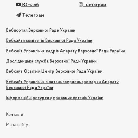
Ютьюб
Інстаграм
Телеграм
Вебпортал Верховної Ради України
Вебсайти комітетів Верховної Ради України
Вебсайт Управління кадрів Апарату Верховної Ради України
Дослідницька служба Верховної Ради України
Вебсайт Освітній Центр Верховної Ради України
Вебсайт Управління з питань звернень громадян Апарату
Верховної Ради України
Інформаційні ресурси державних органів України
Контакти
Мапа сайту