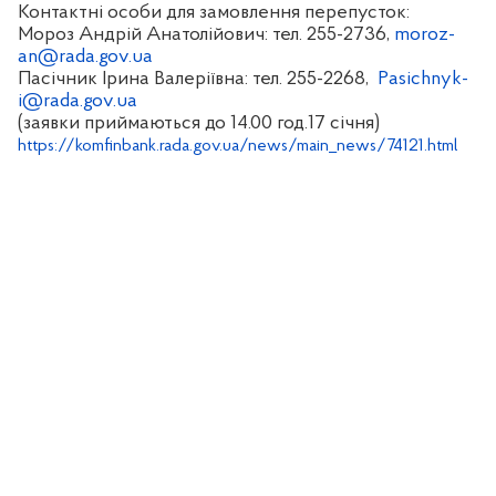
Контактні особи для замовлення перепусток:
Мороз Андрій Анатолійович: тел. 255-2736,
moroz-
an@rada.gov.ua
Пасічник Ірина Валеріївна: тел. 255-2268,
Pasichnyk-
i@rada.gov.ua
(заявки приймаються до 14.00 год.17 січня)
https://komfinbank.rada.gov.ua/news/main_news/74121.html