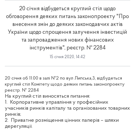
20 січня відбудеться круглий стіл щодо
обговорення деяких питань законопроекту "Про
внесення змін до деяких законодавчих актів
України щодо спрощення залучення інвестицій
та запровадження нових фінансових
інструментів", реєстр. № 2284
15 січня 2020, 14:42
20 січня об 11.00 в залі №2 по вул Липська,3, відбудеться
круглий стіл Комітету щодо деяких питань законопроекту
реєстр. № 2284
На круглий стіл виносяться питання:
1. Корпоративне управління у професійних
учасників ринків капіталу та організованих товарних
ринків;
2. Приватне розміщення цінних паперів – шляхи
дерегуляції.