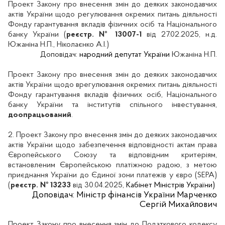
Проект Закону про внесення змін до деяких законодавчих
актів України щодо регулювання окремих питань діяльності
Фонду гарантування вкладів фізичних осіб та Національного
банку України (
реєстр. № 13007-1
від 27.02.2025, н.д.
Южаніна Н.П., Ніколаєнко А.І.)
Доповідач:
народний депутат
України
Южаніна Н.П.
Проект Закону про внесення змін до деяких законодавчих
актів України щодо врегулювання окремих питань діяльності
Фонду гарантування вкладів фізичних осіб, Національного
банку України та інститутів спільного інвестування,
доопрацьований
.
2.
Проект Закону про внесення змін до деяких законодавчих
актів України щодо забезпечення відповідності актам права
Європейського Союзу та відповідним критеріям,
встановленим Європейською платіжною радою, з метою
приєднання України до Єдиної зони платежів у євро (SEPA)
(
реєстр. № 13233
від 30.04.2025,
Кабінет Міністрів України)
Доповідач:
Міністр фінансів України Марченко
Сергій Михайлович
Проект Закону про внесення змін до Податкового кодексу