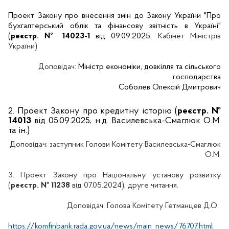
Проект Закону про внесення змін до Закону України "Про
бухгалтерський облік та фінансову звітність в Україні"
(
реєстр. № 14023-1
від 09.09.2025,
Кабінет Міністрів
України)
Доповідач:
Міністр економіки, довкілля та сільського
господарства
Соболев Олексій Дмитрович
2.
Проект Закону про кредитну історію (
реєстр. №
14013
від 05.09.2025, н.д. Василевська-Смаглюк О.М.
та ін.)
Доповідач:
заступник Голови Комітету Василевська-Смаглюк
О.М.
3.
Проект Закону про Національну установу розвитку
(
реєстр. № 11238
від 07.05.2024), друге читання.
Доповідач:
Голова Комітету Гетманцев Д.О.
https://komfinbank.rada.gov.ua/news/main_news/76707.html