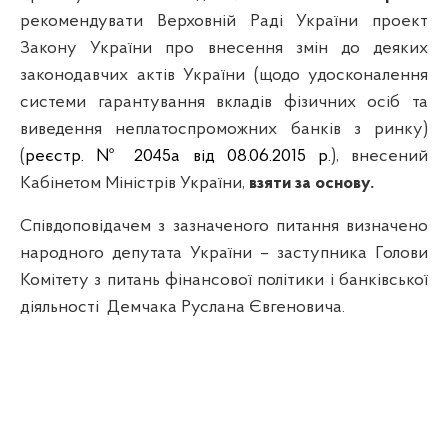
рекомендувати Верховній Раді України проект
Закону України про внесення змін до деяких
законодавчих актів України (щодо удосконалення
системи гарантування вкладів фізичних осіб та
виведення неплатоспроможних банків з ринку)
(
реєстр. № 2045а від 08.06.2015 р.
), внесений
Кабінетом Міністрів України,
взяти за основу.
Співдоповідачем
з
зазначеного
питання
визначено
народного депутата
України
– заступника
Голови
Комітету
з
питань
фінансової
політики
і
банківської
діяльності
Демчака
Руслана
Євгеновича
.