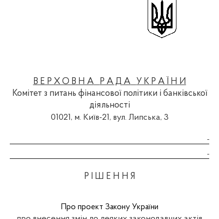
В Е Р Х О В Н А
Р А Д А
У К Р А Ї Н И
Комітет з питань фінансової політики і банківської
діяльності
01021, м
. Київ-21,
вул
.
Липська
, 3
Р І Ш Е Н Н Я
Про проект Закону України
про
внесення
змі
н
до
деяких
законодавчих
акт
ів