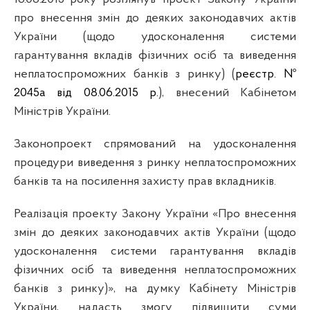
про
внесення
змін
до
деяких
законодавчих
актів
України
(
щодо
удосконалення
системи
гарантування
вкладів
фізичних
осіб
та
виведення
неплатоспроможних
банків
з
ринку) (
реєстр
. №
2045а
від
08.06.2015 р.
), внесений
Кабінетом
Міні
стр
ів
України
.
Законопроект
спрямований
на
удосконалення
процедури
виведення
з
ринку
неплатоспроможних
банкі
в
та на
посилення
захисту
прав
вкладників
.
Реалізація
проекту Закону
України
«Про
внесення
змін
до
деяких
законодавчих
актів
України
(
щодо
удосконалення
системи
гарантування
вкладів
фізичних
осіб
та
виведення
неплатоспроможних
банків
з
ринку)», на думку
Кабінету
Міні
стр
ів
України
,
надасть
змогу
підвищити
суми