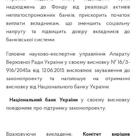
надходжень
до Фонду
від
реалізації
активів
неплатоспроможних
банків
,
прискорить
початок
виплати
вкладникам
,
що
зменшить
соц
іальну
напругу
та
підвищить
довіру
вкладників
до
банківської
системи
.
Головне науково-експертне управління
Апарату
Верховної Ради України у своєму висновку
№ 16/3-
916/2045а
від
12
.0
6
.2015 висловлює зауваження до
законопроекту та наголошує на отриманні
висновку від Національного банку України.
Національний банк України
у своєму висновку
повідомляє про підтримку законопроекту.
Враховуючи викладене,
Комітет вирішив