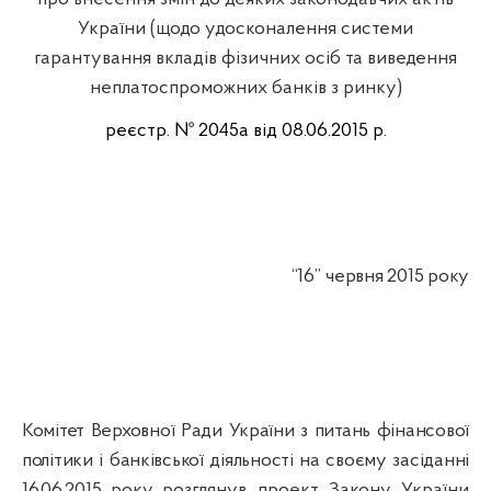
України
(
щодо
удосконалення
системи
гарантування
вкладів
фізичних
осіб
та
виведення
неплатоспроможних
банків
з
ринку)
реєстр
. № 2045а
від
08.06.2015 р.
“
16”
червня
2015 року
Комітет
Верховно
ї
Р
ади
України
з
питань
фінансової
політики
і
банківської
діяльності
на
своєму
засіданні
16.06.2015 року
розглянув
проект Закону
України