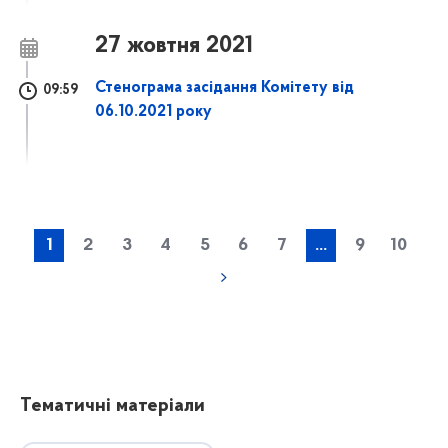
27 жовтня 2021
Стенограма засідання Комітету від
09:59
06.10.2021 року
1
2
3
4
5
6
7
...
9
10
Тематичні матеріали