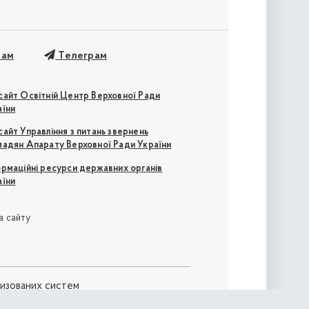
рам
Телеграм
сайт Освітній Центр Верховної Ради
аїни
айт Управління з питань звернень
мадян Апарату Верховної Ради України
ормаційні ресурси державних органів
аїни
а сайту
ризованих систем