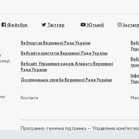
Фейсбук
Твіттер
Ютьюб
Інстаг
Вебпортал Верховної Ради України
Веб
Укр
.
Вебсайти комітетів Верховної Ради України
.
Вебс
зиції,
Вебсайт Управління кадрів Апарату Верховної
гро
Ради України
Інф
Дослідницька служба Верховної Ради України
Укр
ю
ено
Контакти
Мап
Програмно-технічна підтримка —
Управління комп'юте