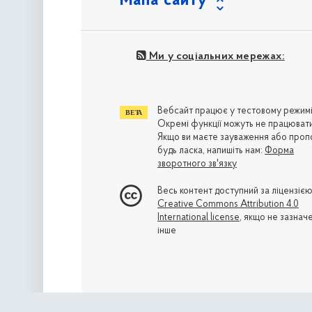
Мапа сайту
Ми у соціальних мережах:
Вебсайт працює у тестовому режимі
Окремі функції можуть не працювати
Якщо ви маєте зауваження або пропо
будь ласка, напишіть нам:
Форма
зворотного зв'язку
Весь контент доступний за ліцензіє
Creative Commons Attribution 4.0
International license
, якщо не зазнач
інше