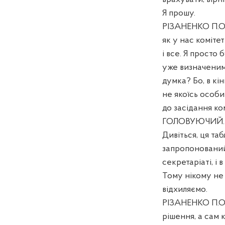
Я прошу.
РІЗАНЕНКО П.О. 
як у нас коміте
і все. Я просто
уже визначеним,
думка? Бо, в кі
не якоїсь особи
до засідання ко
ГОЛОВУЮЧИЙ. П
Дивіться, ця та
запропонований 
секретаріаті, і 
Тому нікому не 
відхиляємо.
РІЗАНЕНКО П.О.
рішення, а сам 