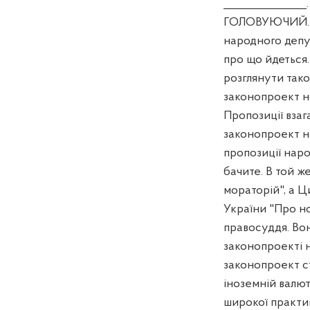
_______________
ГОЛОВУЮЧИЙ. Та
народного депут
про що йдеться.
розглянути так
законопроект но
Пропозиції взаг
законопроект н
пропозиції наро
бачите. В той ж
мораторій", а Ц
України "Про но
правосуддя. Во
законопроекті н
законопроект ст
іноземній валют
широкої практик