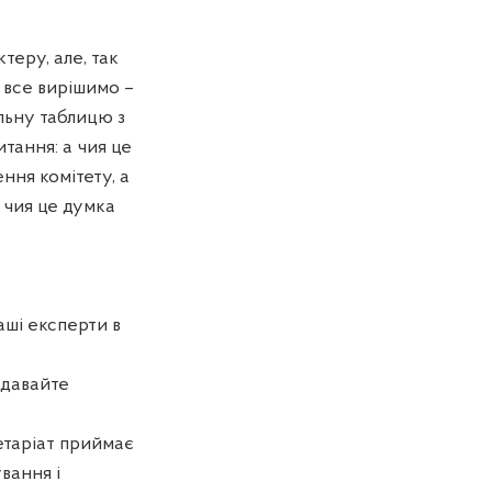
теру, але, так
ь все вирішимо –
льну таблицю з
тання: а чия це
ення комітету, а
і чия це думка
аші експерти в
 давайте
етаріат приймає
вання і