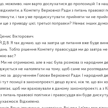
о, можливо, нам варто дослухатися до пропозицій. І в н
відхилити, а Комітету Верховної Ради з питань правової п
лянути, і там уже продискутувати: прийняти чи не прийн
и ще з приводу цієї, третьої поправки? Немає інших думо
Денис Вікторович.
.В. Я так думаю, що на завтра це питання вже буде вине
ань. Тобто рішення Комітету правосуддя ми до завтра не
мію вас?
 не отримаємо, але в нас була розмова із народним д
джується не наполягати на тому, щоб саме ми розглядали.
ємо за
дорученням Голови Верховної Ради. І народний д
 тут позиції в законопроекті дещо вужчі, ніж те, що він хо
олягає, щоб ми враховували в даному законопроекті, а з 
з питань правової політики і правосуддя він буде дискут
рухаємося. Відхилено.