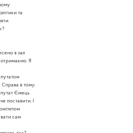
ашому
олітики та
яти.
к?
сено в зал
 отримаємо. Я
епутатом
 Справа в тому,
епутат Ємець
че поставити. І
Комітетом
увати сам.