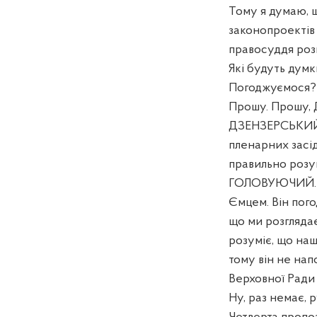
Тому я думаю, щ
законопроектів 
правосуддя розг
Які будуть думк
Погоджуємося?
Прошу. Прошу, 
ДЗЕНЗЕРСЬКИЙ Д
пленарних засід
правильно розу
ГОЛОВУЮЧИЙ. Ми
Ємцем. Він пого
що ми розгляда
розуміє, що наші
тому він не нап
Верховної Ради 
Ну, раз немає, 