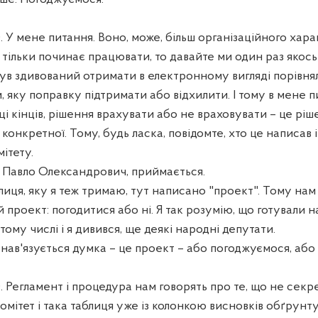
У мене питання. Воно, може, більш організаційного харак
т тільки починає працювати, то давайте ми один раз якос
 був здивований отримати в електронному вигляді порівня
 яку поправку підтримати або відхилити. І тому в мене пи
нці кінців, рішення врахувати або не враховувати – це ріш
 конкретної. Тому, будь ласка, повідомте, хто це написав 
мітету.
авло Олександрович, приймається.
блиця, яку я теж тримаю, тут написано "проект". Тому нам
проект: погодитися або ні. Я так розумію, що готували н
в тому числі і я дивився, ще деякі народні депутати.
нав'язується думка – це проект – або погоджуємося, або
 Регламент і процедура нам говорять про те, що не секр
комітет і така таблиця уже із колонкою висновків обґрунту