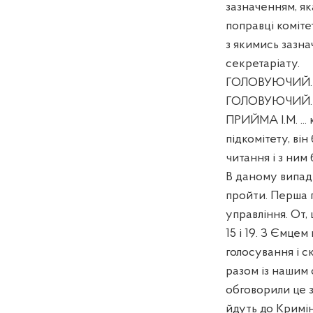
зазначенням, як
поправці коміт
з якимись зазна
секретаріату.
ГОЛОВУЮЧИЙ. За
ГОЛОВУЮЧИЙ. 
ПРИЙМА І.М. ... 
підкомітету, ві
читання і з ним
В даному випад
пройти. Перша 
управління. От
15 і 19. З Ємце
голосування і с
разом із нашим 
обговорили це з
йдуть до Кримін