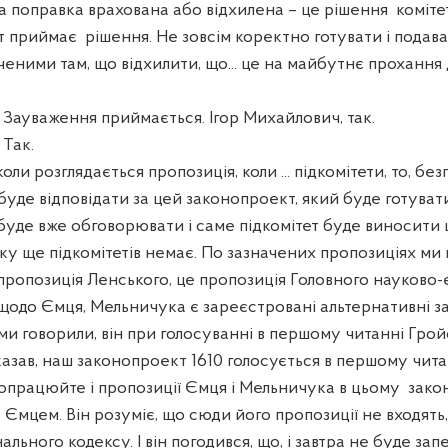
а поправка врахована або відхилена – це рішення
коміте
ет приймає
рішення. Не зовсім коректно готувати і подав
ченими там, що відхилити, що... це на майбутнє прохання
уваження приймається. Ігор Михайлович, так.
Так.
коли розглядається пропозиція, коли ... підкомітети, то, бе
н буде відповідати за цей законопроект, який буде готуват
 буде вже обговорювати і саме підкомітет буде виносити
ку ще підкомітетів немає. По зазначених пропозиціях м
пропозиція Ленського, це пропозиція Головного науково
, щодо Ємця, Мельничука є зареєстровані альтернативні 
м ми говорили, він при голосуванні в першому читанні Гро
казав, наш законопроект 1610 голосується в першому чита
опрацюйте і пропозиції Ємця і Мельничука в цьому
зако
 Ємцем. Він розуміє, що сюди його пропозиції не входять
ального кодексу. І він погодився, що, і завтра не буде зап