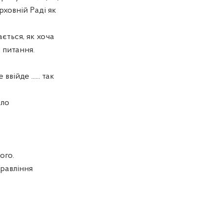
рховній Раді як
ється, як хоча
. питання.
ввійде ...... так
вло
ого.
равління