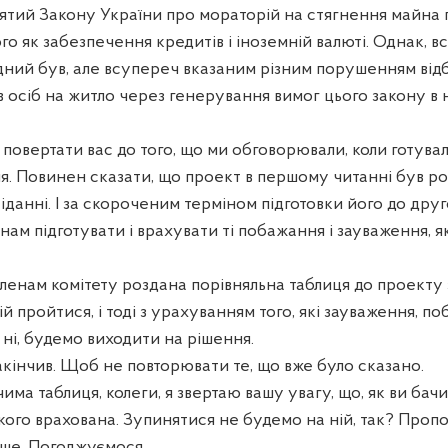
ятий Закону України про мораторій на стягнення майна
го як забезпечення кредитів і іноземній валюті. Однак, вс
ідний був, але всупереч вказаним різним порушенням від
осіб на житло через генерування вимог цього закону в 
 повертати вас до того, що ми обговорювали, коли готув
я. Повинен сказати, що проект в першому читанні був ро
данні. І за скороченим терміном підготовки його до дру
ам підготувати і врахувати ті побажання і зауваження, як
ленам комітету роздана порівняльна таблиця до проекту 
ій пройтися, і тоді з урахуванням того, які зауваження, п
 ні, будемо виходити на рішення.
кінчив. Щоб не повторювати те, що вже було сказано.
има таблиця, колеги, я звертаю вашу увагу, що, як ви бачи
кого врахована. Зупинятися не будемо на ній, так? Проп
іше. Погоджуємося.