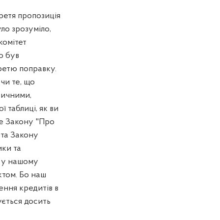
ретя пропозиція
ло зрозуміло,
комітет
о був
третю поправку.
чи те, що
тичними,
 таблиці, як ви
не Закону "Про
 та Закону
ики та
и у нашому
ктом. Бо наш
ення кредитів в
ується досить