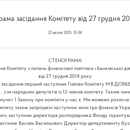
ама засідання Комітету від 27 грудня 2
21 квітня 2015, 15:04
СТЕНОГРАМА
ня Комітету з питань фінансової політики і банківської ді
від 27 грудня 2014 року
 засідання перший заступник Голови Комітету М.В.ДОВ
ім народних депутатів із 13 членів комітету. Таким чин
4 пункт 1 Закону про комітети у нас є. Ми можемо розпоча
мітету також запрошені заступник міністра фінансів Укр
ович, заступник директора розпорядника Фонду гарантув
Пасічник Василь Васильович. Директор департаменту бух