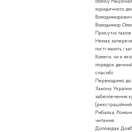
обліку Націона
юридичного деп
Володимирович.
Володимир Оле
Присутні також 
Немає заперече
гості мають і з
Колеги, чи є як
порядок денний
спасибі.
Переходимо до 
Закону України
забезпечення кр
(реєстраційний 
Рибалка, Роман
читання.
Доповідає Довбе