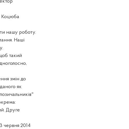
ректор
и Коцюба
ати нашу роботу.
ання. Наші
у.
 щоб такий
дноголосно,
ння змін до
даного як
 позичальників"
окрема:
ий. Друге
3 червня 2014