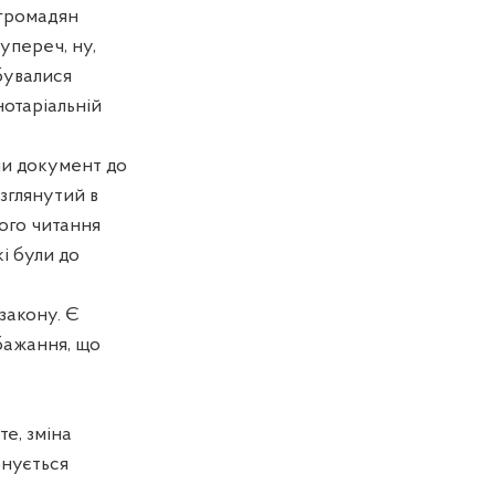
 громадян
упереч, ну,
бувалися
нотаріальній
али документ до
зглянутий в
гого читання
і були до
закону. Є
обажання, що
те, зміна
онується