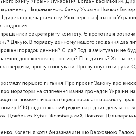
льного банку України Лукасевич Богдан Васильович. Ди
артаменту Національного банку України Новіков Віктор
 І директор департаменту Міністерства фінансів Україн
ксандрович.
працівники секретаріату комітету. Є пропозиція розпоч
нь? Дякую. В порядку денному нашого засідання два пит
апрошені порядок денний? Є, да? Тоді я зачитувати не буд
ісь зміни, доповнення, пропозиції? Погодитись? Хто за те,
 затвердити, прошу голосувати. Прошу опустити руки. О
розгляду першого питання. Про проект Закону про внесе
 про мораторій на стягнення майна громадян України, на
едитів і іноземній валюті (щодо посилення захисту прав
номер 1610), підготовлений рядом народних депутатів. З
юк, Довбенко, Кубів, Жолобецький, Поляков, Дзензерськ
нко. Колеги, я хотів би зазначити, що Верховною Радою 