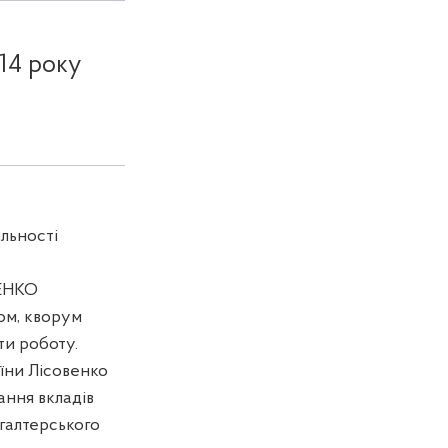
014 року
яльності
БЕНКО
ом, кворум
ти роботу.
аїни Лісовенко
ання вкладів
галтерського