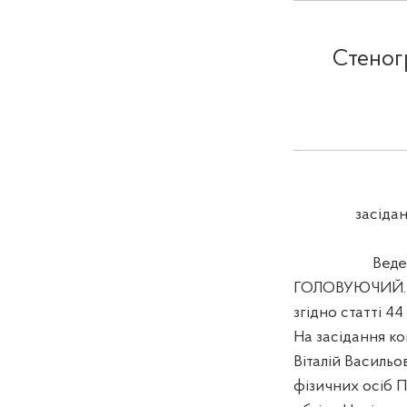
Стеногр
засідан
Веде
ГОЛОВУЮЧИЙ. …с
згідно статті 4
На засідання ко
Віталій Василь
фізичних осіб 