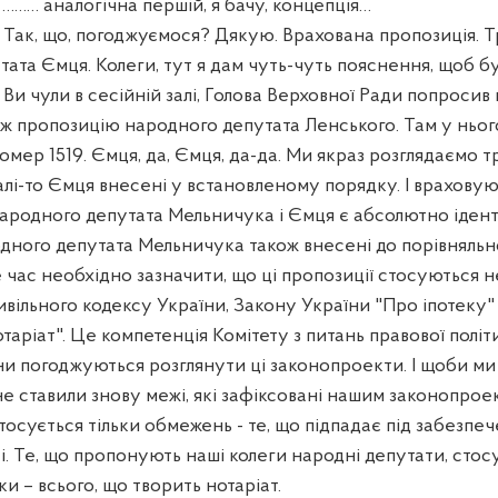
. ……… аналогічна першій, я бачу, концепція…
к, що, погоджуємося? Дякую. Врахована пропозиція. Т
ата Ємця. Колеги, тут я дам чуть-чуть пояснення, щоб бу
 Ви чули в сесійній залі, Голова Верховної Ради попросив 
ож пропозицію народного депутата Ленського. Там у ньог
мер 1519. Ємця, да, Ємця, да-да. Ми якраз розглядаємо 
алі-то Ємця внесені у встановленому порядку. І враховую
ародного депутата Мельничука і Ємця є абсолютно іден
дного депутата Мельничука також внесені до порівняльної
е час необхідно зазначити, що ці пропозиції стосуються 
ивільного кодексу України, Закону України "Про іпотеку"
таріат". Це компетенція Комітету з питань правової політ
ни погоджуються розглянути ці законопроекти. І щоби м
е ставили знову межі, які зафіксовані нашим законопрое
осується тільки обмежень - те, що підпадає під забезпеч
і. Те, що пропонують наші колеги народні депутати, стос
и – всього, що творить нотаріат.