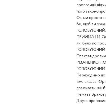
пропозиції відх
його законопрое
От, ми просто з
би, щоб ви ознай
ГОЛОВУЮЧИЙ. П
ПРИЙМА І.М. Одн
як
було по процед
ГОЛОВУЮЧИЙ. Дя
Олександрович,
РІЗАНЕНКО П.О. 
ГОЛОВУЮЧИЙ. 
Переходимо до 
Вже сказав Юрі
врахувати, які 
Немає? Врахову
Друга пропозиц