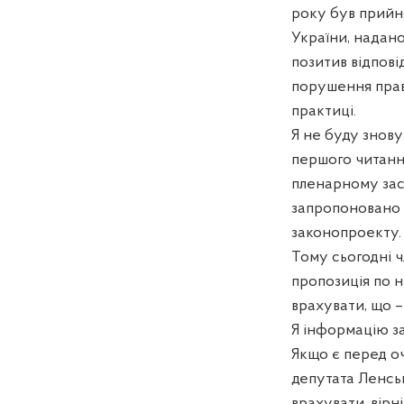
року був прийн
України, надано
позитив відпов
порушення прав 
практиці.
Я не буду знову
першого читанн
пленарному засі
запропоновано н
законопроекту.
Тому сьогодні ч
пропозиція по н
врахувати, що –
Я інформацію за
Якщо є перед оч
депутата Ленсь
врахувати, вірн