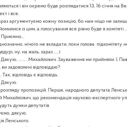
иляються і він окремо буде розглядатися 13, 16 січня на Ве
кт і все.
араз аргументуємо кожну позицію, бо нам ніщо не залиша
омилися із цим, а голосування все рівно буде в комітеті ..
риємно...
означно, нічого не вкладати, поки голова
підкомітету не 
урі, ну, на жаль, зараз ......ї
кую, ……….Михайлович. Зауваження ми прийняли. І, Па
 ви задоволені відповіддю?
Так, відповідь є відповідь.
Дякую.
розгляду пропозицій. Перше, народного депутата Ленськ
й Михайлович, що рекомендація науково-експертного уп
будуть думки депутатів.
ємо, дякую.
ія Ленського.