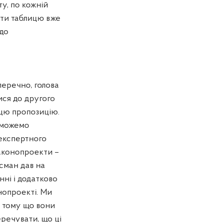
ту, по кожній
ати таблицю вже
 до
зперечно, голова
ися до другого
 цю пропозицію.
и можемо
-експертного
законопроекти –
йсман дав на
нні і додатково
нопроекті. Ми
, тому що вони
еречувати, що ці