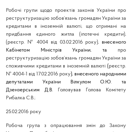
Робочі групи щодо проектів законів України про
реструктуризацію зобов’язань громадян України за
кредитами в іноземній валюті, що отримані на
придбання єдиного житла (іпотечні кредити),
(реєстр. № 4004 від 03.02.2016 року),
внесеного
Кабінетом Міністрів України, та
про
реструктуризацію зобов’язань громадян України за
споживчими кредитами в іноземній валюті
(
реєстр.
№ 4004-1 від 17.02.2016 року
), внесеного народними
депутатами України Вілкулом О.Ю. та
Дзензерським Д.В.
Головував Голова Комітету
Рибалка С.В.;
25.02.2016 року
Робоча група з опрацювання змін до Закону