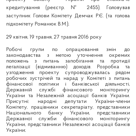
кредитування (реєстр. № 2455). Головував
заступник Голови Комітету Демчак Р.Є. (та голова
підкомітету Романюк В.М.);
29 квітня, 19 травня, 27 травня 2016 року
Робочі групи по опрацювання змін до
законодавства з метою уточнення окремих
положень з питань запобігання та протидії
легалізації (відмиванню) доходів.
Розробка та
узгодження проекту супроводжувалась рядом
робочих зустрічей та нарад у Комітеті з питань
фінансової політики і банківської діяльності,
Державній службі фінансового моніторингу
України та Незалежній асоціації банків України.
Присутні: народні депутати України-члени
Комітету, працівники секретаріату, представники
Національного банку України, представники
Державної служби фінансового моніторингу
України, представники
Незалежної асоціації банків
України;