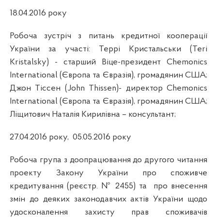
18.04.2016 року
Робоча зустріч з питань
кредитної кооперації
України
за участі:
Террі Кристальськи (
Teri
Kristalsky
) - старший Віце-президент Chemonics
International (Європа та Євразія), громадянин США;
Джон Тіссен (
John
Thissen
)- директор Chemonics
International (Європа та Євразія)
,
громадянин США;
Ліщитович Наталія Кирилівна – консультант;
27.04.2016 року,
05.05.2016 року
Робоча група
з доопрацювання до другого читання
проекту Закону України про споживче
кредитування (реєстр. № 2455) та
про внесення
змін до деяких законодавчих актів України щодо
удосконалення захисту прав споживачів