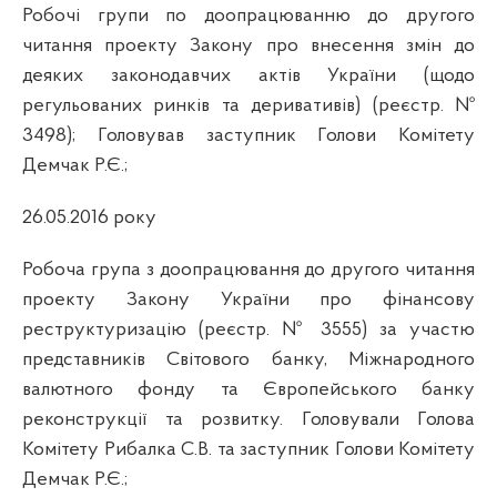
Робочі групи по доопрацюванню до другого
читання проекту Закону про внесення змін до
деяких законодавчих актів України (щодо
регульованих ринків та деривативів) (реєстр. №
3498);
Головував заступник Голови Комітету
Демчак Р.Є.;
26.05.2016 року
Робоча група з доопрацювання до другого читання
проекту Закону України про фінансову
реструктуризацію (реєстр. № 3555) за участю
представників Світового банку, Міжнародного
валютного фонду та Європейського банку
реконструкції та розвитку. Головували Голова
Комітету Рибалка С.В. та заступник Голови Комітету
Демчак Р.Є.;