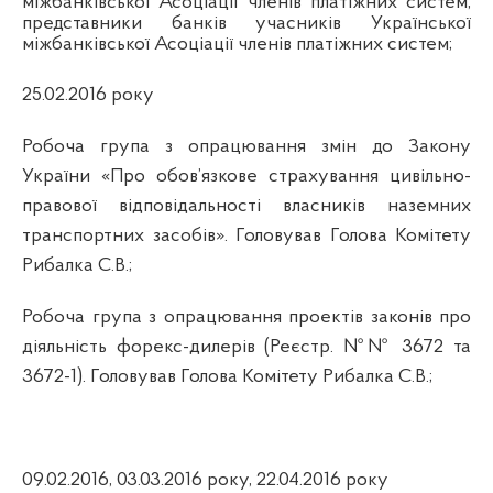
міжбанківської Асоціації членів платіжних систем,
представники банків учасників Української
міжбанківської Асоціації членів платіжних систем;
25.02.2016 року
Робоча група з опрацювання змін до Закону
України «Про обов’язкове страхування цивільно-
правової відповідальності власників наземних
транспортних засобів». Головував Голова Комітету
Рибалка С.В.;
Робоча група з опрацювання проектів законів про
діяльність форекс-дилерів (Реєстр. №№ 3672 та
3672-1). Головував Голова Комітету Рибалка С.В.;
09.02.2016,
03.03.2016 року, 22.04.2016 року