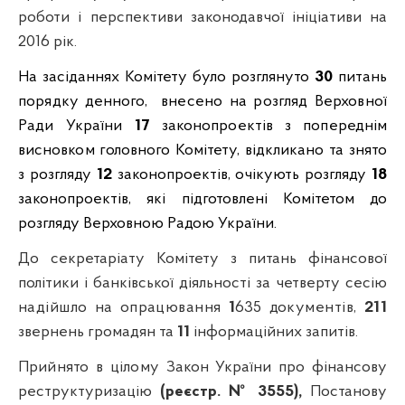
роботи і перспективи законодавчої ініціативи на
2016 рік.
На засіданнях Комітету було розглянуто
30
питань
порядку денного,
в
несено на розгляд Верховної
Ради України
17
законо
проектів
з попереднім
висновком головного Комітету,
відкликано та знято
з розгляду
12
законопроектів, очікують розгляду
18
законопроектів, які підготовлені Комітетом до
розгляду Верховною Радою України.
До секретаріату Комітету з питань фінансової
політики і банківської діяльності за четверту сесію
надійшло на опрацювання
1
635
документів,
211
звернень громадян та
11
інформаційних запитів.
Прийнято в цілому
Закон України про фінансову
реструктуризацію
(реєстр. № 3555),
Постанову