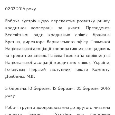
02.03.2016 року
Робоча зустріч щодо перспектив розвитку ринку
кредитної кооперації за участі
Президента
Всесвітньої ради кредитних спілок Брайана
Бренча, директора Варшавського офісу Польської
Національної асоціації кооперативних заощаджень
та кредитних спілок, Павела Гжесіка та керівництва
Національної асоціації кредитних спілок України.
Головував Перший заступник Голови Комітету
Довбенко М.В.
;
3 березня,
10 березня, 12 березня,
25 березня 2016
року
Робочі групи з доопрацювання до другого читання
проекту Закону
України про споживче