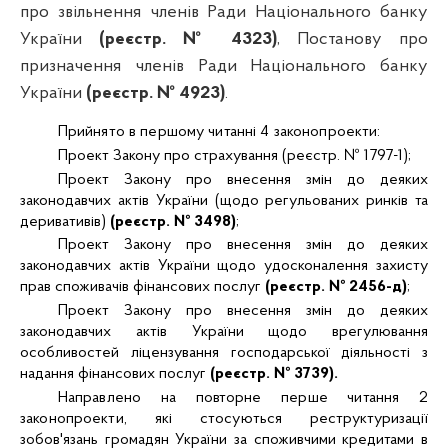
про звільнення членів Ради Національного банку
України
(реєстр. № 4323)
,
Постанову про
призначення членів Ради Національного банку
України
(реєстр. № 4923)
.
Прийнято в першому читанні
4
законопроекти:
Проект Закону про страхування
(реєстр. № 1797-1)
;
Проект Закону про внесення змін до деяких
законодавчих актів України (щодо регульованих ринків та
деривативів)
(реєстр. № 3498)
;
Проект Закону про внесення змін до деяких
законодавчих актів України щодо удосконалення захисту
прав споживачів фінансових послуг
(реєстр. № 2456-д)
;
Проект Закону про внесення змін до деяких
законодавчих актів України щодо врегулювання
особливостей ліцензування господарської діяльності з
надання фінансових послуг
(реєстр. № 3739).
Направлено на повторне перше читання 2
законопроекти, які стосуються
реструктуризації
зобов'язань громадян України за споживчими кредитами в